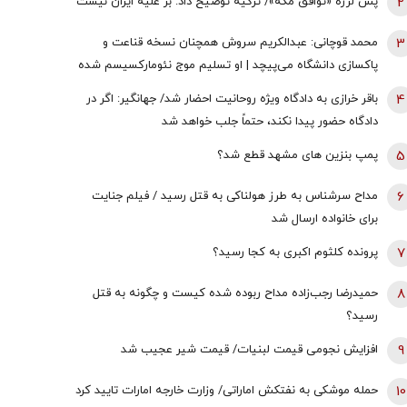
2
پس لرزه «توافق مکه»/ ترکیه توضیح داد: بر علیه ایران نیست
3
محمد قوچانی: عبدالکریم سروش همچنان نسخه قناعت و
پاکسازی دانشگاه می‌پیچد | او تسلیم موج نئومارکسیسم شده
است | سروش به زبان چپ سخن می‌گوید و نظام بازار آزاد
4
باقر خرازی به دادگاه ویژه روحانیت احضار شد/ جهانگیر: اگر در
رقابتی را با برچسب کاپیتالیسم توضیح می‌دهد
دادگاه حضور پیدا نکند، حتماً جلب خواهد شد
5
پمپ بنزین های مشهد قطع شد؟
6
مداح سرشناس به طرز هولناکی به قتل رسید / فیلم جنایت
برای خانواده ارسال شد
7
پرونده کلثوم اکبری به کجا رسید؟
8
حمیدرضا رجب‌زاده مداح ربوده شده کیست و چگونه به قتل
رسید؟
9
افزایش نجومی قیمت لبنیات/ قیمت شیر عجیب شد
10
حمله موشکی به نفتکش اماراتی/ وزارت خارجه امارات تایید کرد