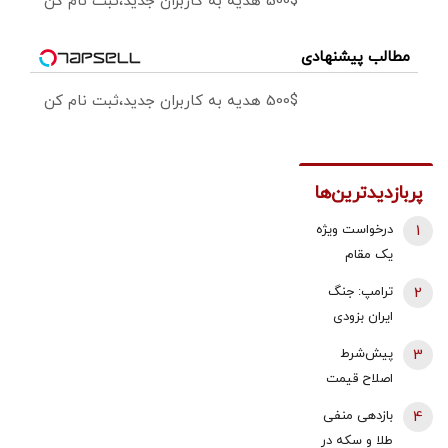
500$ هدیه به کاربران جدید،ثبت نام کن
مطالب پیشنهادی
500$ هدیه به کاربران جدید،ثبت نام کن
پربازدیدترین‌ها
1
درخواست ویژه
یک مقام
دولتی از
2
ترامپ: جنگ
جوانان: اگر
ایران بزودی
تفاهم ایران و
پایان می‌یابد |
3
پیش‌شرط
آمریکارا برای
تامین برخی
اصلاح قیمت
آینده ایران
مهمات
بنزین | توکلی
مفید می‌دانید،
4
بازدهی منفی
«محدودتر»
کاشی:
آن را با صدای
طلا و سکه در
شده است |