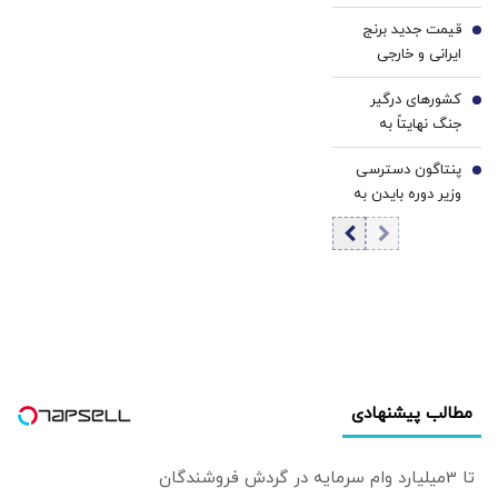
شیرین جهان را
با صف های خرید
بی‌تردید فحاشی و
قیمت جدید برنج
دارند
5
گسترده
سنگ‌اندازی به
ایرانی و خارجی
مسئولان، موجب
چند؟
دلسردی می‌شود
کشورهای درگیر
6
جنگ نهایتاً به
مذاکره می‌رسند/
پنتاگون دسترسی
کسی که اصل
7
وزیر دوره بایدن به
مذاکره را زیر سؤال
اطلاعات محرمانه را
می‌برد، الفبای
لغو کرد
سیاست را هم بلد
نیست/ پزشکیان
اگر قصد استعفا
داشت، رسما اعلام
می‌کرد
مطالب پیشنهادی
تا 3میلیارد وام سرمایه در گردش فروشندگان