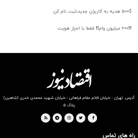
500$ هدیه به کاربران جدید،ثبت نام کن
❗❗200 میلیون وام❗❗ فقط با احراز هویت
آدرس: تهران - خیابان قائم مقام فراهانی - خیابان شهید محمدی خدری (شاهین)
پلاک ۵
راه های تماس