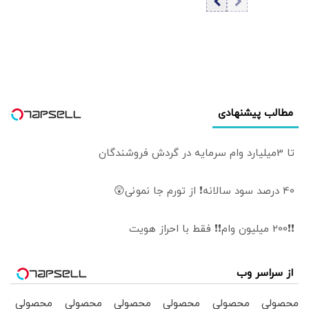
بالستیک/ یمن
هشدار داد
مطالب پیشنهادی
تا 3میلیارد وام سرمایه در گردش فروشندگان
40 درصد سود سالانه❗ از تورم جا نمونی😲
❗❗200 میلیون وام❗❗ فقط با احراز هویت
از سراسر وب
محصولی
محصولی
محصولی
محصولی
محصولی
محصولی