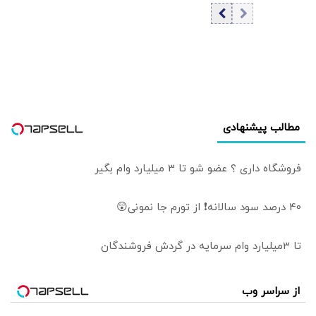
مذاکره: با خودم فکر
می‌کنم این
دوستان در چه
جهانی زندگی
می‌کنند | سیاست
خارجی عرصه
تصمیم‌های دشوار و
سنجش دقیق
مطالب پیشنهادی
هزینه و فایده است
فروشگاه داری ؟ عضو شو تا 3 میلیارد وام بگیر
40 درصد سود سالانه❗ از تورم جا نمونی😲
تا 3میلیارد وام سرمایه در گردش فروشندگان
از سراسر وب