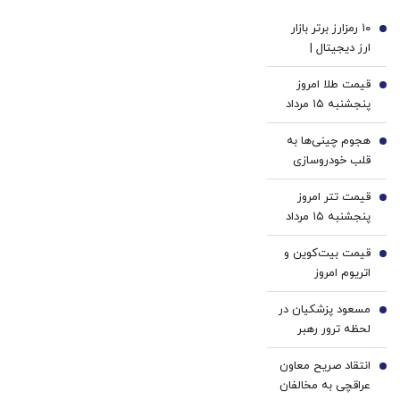
با پک
۱۰ رمزارز برتر بازار
سفید
1
ارز دیجیتال |
کننده
نوسان محتاطانه
خانگی
قیمت طلا امروز
آلت‌کوین‌ها |
2
پنجشنبه ۱۵ مرداد
بایننس‌ کوین در
۱۴۰۵/ افزایش
صدر بازدهی، اتریوم
هجوم چینی‌ها به
قیمت طلا
3
و ریپل زیر فشار
قلب خودروسازی
فروش
اروپا | کارخانه‌های
قیمت تتر امروز
نیمه‌تعطیل اروپا در
4
پنجشنبه ۱۵ مرداد
همکاری با رقبای
1405 / کاهش
شرقی نجات پیدا
قیمت بیت‌کوین و
قیمت تتر
5
می‌کنند؟
اتریوم امروز
پنجشنبه ۱۵ مرداد
مسعود پزشکیان در
۱۴۰۵/ افزایش
6
لحظه ترور رهبر
قیمت بیت‌کوین
انقلاب و شهادت
انتقاد صریح معاون
ایشان کجا بود؟
7
عراقچی به مخالفان