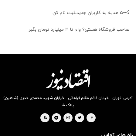
500$ هدیه به کاربران جدید،ثبت نام کن
صاحب فروشگاه هستی؟ وام تا ۳ میلیارد تومان بگیر
آدرس: تهران - خیابان قائم مقام فراهانی - خیابان شهید محمدی خدری (شاهین)
پلاک ۵
راه های تماس