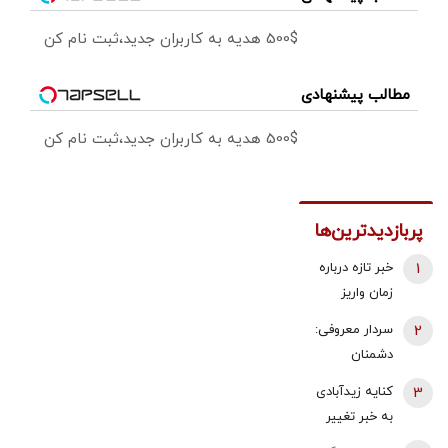
500$ هدیه به کاربران جدید،ثبت نام کن
مطالب پیشنهادی
500$ هدیه به کاربران جدید،ثبت نام کن
پربازدیدترین‌ها
1
خبر تازه درباره
زمان واریز
معوقات
2
سردار معروفی:
فروردین و
دشمنان
اردیبهشت
می‌دانند که
3
کنایه زیدآبادی
بازنشستگان
قادر به تصرف
به خبر تغییر
تامین اجتماعی
یک وجب از
دبیر شورای