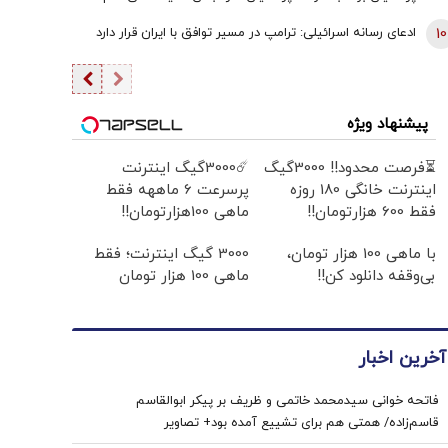
یقین بدانید اگر هر فرد دیگری جای پزشکیان بود، کشور با
10
ادعای رسانه اسرائیلی: ترامپ در مسیر توافق با ایران قرار دارد
مشکلات بزرگی روبه‌رو می‌شد/ اگر جلیلی رئیس‌جمهور
می‌شد...
پیشنهاد ویژه
⏳فرصت محدود!! 3000گیگ
☄️3000گیگ اینترنت
اینترنت خانگی 180 روزه
پرسرعت 6 ماههه فقط
فقط 600 هزارتومان!!
ماهی 100هزارتومان!!
با ماهی 100 هزار تومان،
3000 گیگ اینترنت؛ فقط
بی‌وقفه دانلود کن!!
ماهی 100 هزار تومان
آخرین اخبار
فاتحه خوانی سیدمحمد خاتمی و ظریف بر پیکر ابوالقاسم
قاسم‌زاده/ همتی هم برای تشییع آمده بود+ تصاویر