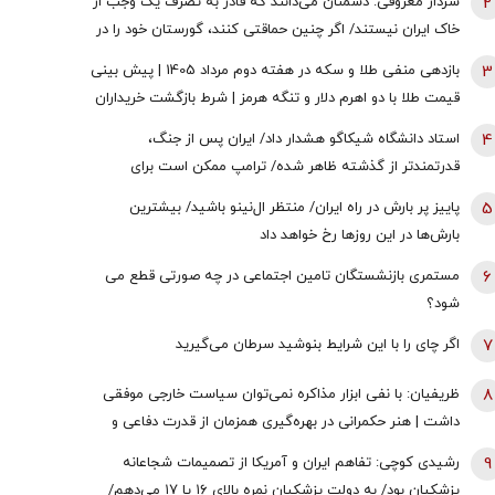
2
سردار معروفی: دشمنان می‌دانند که قادر به تصرف یک وجب از
خاک ایران نیستند/ اگر چنین حماقتی کنند، گورستان خود را در
آنجا خواهند یافت/ دیپلماسی بدون پشتیبانی مردمی
3
بازدهی منفی طلا و سکه در هفته دوم مرداد 1405 | پیش بینی
امکان‌پذیر نیست
قیمت طلا با دو اهرم دلار و تنگه هرمز | شرط بازگشت خریداران
به بازار
4
استاد دانشگاه شیکاگو هشدار داد/ ایران پس از جنگ،
قدرتمندتر از گذشته ظاهر شده/ ترامپ ممکن است برای
دستیابی به یک پیروزی نمادین پیش از انتخابات میان‌دوره‌ای
5
پاییز پر بارش در راه ایران/ منتظر ال‌نینو باشید/ بیشترین
کنگره، به عملیات زمینی روی بیاورد
بارش‌ها در این روزها رخ خواهد داد
6
مستمری بازنشستگان تامین اجتماعی در چه صورتی قطع می
شود؟
7
اگر چای را با این شرایط بنوشید سرطان می‌گیرید
8
ظریفیان: با نفی ابزار مذاکره نمی‌توان سیاست خارجی موفقی
داشت | هنر حکمرانی در بهره‌گیری همزمان از قدرت دفاعی و
ظرفیت‌های دیپلماتیک است، نه حذف یکی به نفع دیگری
9
رشیدی کوچی: تفاهم ایران و آمریکا از تصمیمات شجاعانه
پزشکیان بود/ به دولت پزشکیان نمره بالای ۱۶ یا ۱۷ می‌دهم/