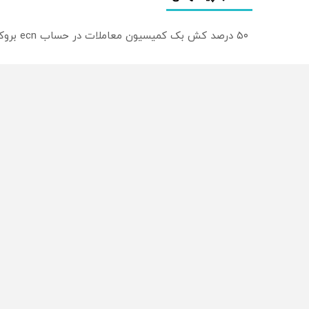
۵۰ درصد کش بک کمیسیون معاملات در حساب ecn بروکر اینوسلو
ترید EURUSD با اسپرد از صفر پیپ
میدونستی میتونی روی سهام آدیداس سرمایه گذاری کنی
از سراسر وب
محصولی که می‌خواستی رو
محصولی که می‌خواستی رو
در شکفت انگیز دیجی‌کالا بخر
در شگفت انگیز دیجی‌کالا ب
!
!