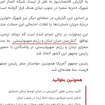
به گزارش اقتصادنیوز به نقل از ایسنا، شبکه المنار ام
شهرک «خربه سلم» در جنوب لبنان هدف قرار گرفته است
بر اساس این گزارش، در حمله‌ای دیگر نیز شهرک «تولین
درباره میزان خسارت‌ها یا تلفات احتمالی این حملات من
این تجاوزات در حالی انجام شده است که دونالد ترامپ، 
توافق
به مدت
آتش‌بس میان لبنان و رژیم صهیونیستی
سفرای لبنان و رژیم صهیونیستی در واشنگتن با حضور تر
رئیس جمهور این کشور اتخاذ شد.
رئیس جمهور آمریکا همچنین خواستار سفر رئیس جمهور
فرصت سه‌ هفته‌ای شد.
همچنین بخوانید
تأیید رسمی نقض آتش‌بس در لبنان توسط ارتش اسرائیل
ادعای جدید اسرائیل درباره «خط زرد» در جنوب لبنان
شوک ترامپ به نتانیاهو برای توقف حملات به لبنان/ درخواست اس