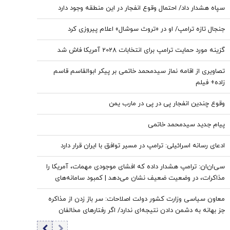
سپاه هشدار داد/ احتمال وقوع انفجار در این منطقه وجود دارد
جنجال تازه ترامپ/ او در «تروث سوشال» اعلام پیروزی کرد
گزینه مورد حمایت ترامپ برای انتخابات 2028 آمریکا فاش شد
تصاویری از اقامه نماز سیدمحمد خاتمی بر پیکر ابوالقاسم قاسم
زاده+ فیلم
وقوع چندین انفجار پی در پی در مارب یمن
پیام جدید سیدمحمد خاتمی
ادعای رسانه اسرائیلی: ترامپ در مسیر توافق با ایران قرار دارد
سی‌ان‌ان: ترامپ هشدار داده که افشای موجودی مهمات، آمریکا را
مذاکرات، در وضعیت ضعیف نشان می‌دهد | کمبود سامانه‌های
دفاع هوایی، متحدان عرب آمریکا را نگران کرده است
معاون سیاسی وزارت کشور دولت اصلاحات: سر باز زدن از مذاکره‌
جز بهانه به دشمن دادن نتیجه‌ای ندارد/ اگر رفتارهای مخالفان
مذاکره مهار نشود، کشور آسیب می‌بیند/ توهین به مسئولان