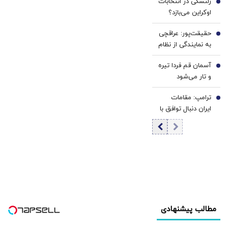
زلنسکی در انتخابات
را برگرداند؟
4
اوکراین می‌بازد؟
نتایج یک
حقیقت‌پور: عراقچی
نظرسنجی تازه
5
به نمایندگی از نظام
خبرساز شد
مذاکره می‌کند؛
آسمان قم فردا تیره
تصمیم شخصی
6
و تار می‌شود
پزشکیان نیست/
برخی مواضع رهبری
ترامپ: مقامات
7
را گزینشی
ایران دنبال توافق با
می‌پذیرند
واشنگتن هستند
مطالب پیشنهادی