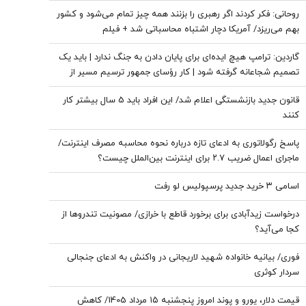
پراکندگی پدافندها می‌انجامد
روحانی: فکر کردند اگر رهبری را بزنند همه چیز تمام می‌شود و کشور
بهم می‌ریزد/ آمریکا دچار اشتباه محاسباتی شد + فیلم
گاردین: ترامپ هیچ ایده‌ای برای پایان دادن به جنگ ندارد | باید یک
تصمیم شجاعانه گرفته شود | کار رؤسای جمهور ترسیم مسیر از
میان بادهای طوفانی است
قانون جدید بازنشستگی اعلام شد/ این افراد باید 5 سال بیشتر کار
کنند
پاسخ رگولاتوری به ادعای تازه درباره نحوه محاسبه مصرف اینترنت/
ماجرای اعمال ضریب ۲.۷ برای اینترنت بین‌الملل چیست؟
اسامی ۳ خرید جدید پرسپولیس لو رفت
درخواست زیدآبادی برای برخورد قاطع با خرازی/ مصونیت تندروها از
کجا می‌آید؟
فوری/ بیانیه خانواده شهید لاریجانی در واکنش به ادعای جنجالی
سردار کوثری
قیمت دلار، یورو و پوند امروز پنجشنبه ۱۵ مرداد 1405/ کاهش