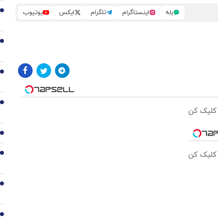
بله
اینستاگرام
تلگرام
ایکس
یوتیوب
2
3
4
5
 کلیک کن
6
 کلیک کن
7
8
9