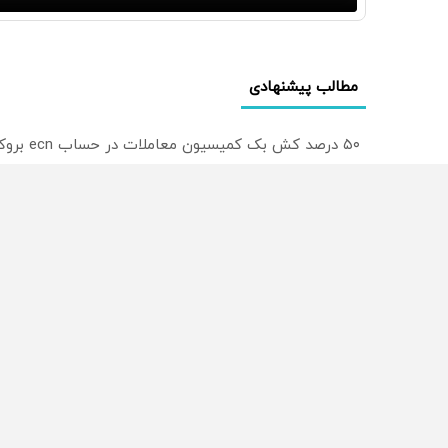
مطالب پیشنهادی
۵۰ درصد کش بک کمیسیون معاملات در حساب ecn بروکر اینوسلو
ترید EURUSD با اسپرد از صفر پیپ
میدونستی میتونی روی سهام آدیداس سرمایه گذاری کنی
از سراسر وب
محصولی که می‌خواستی رو
محصولی که می‌خواستی رو
در شگفت انگیز دیجی‌کالا بخر
در شکفت انگیز دیجی‌کالا ب
!
!