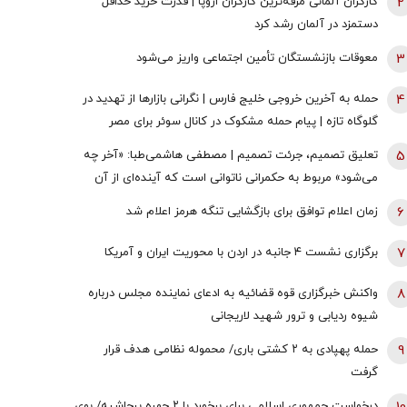
2
کارگران آلمانی مرفه‌ترین کارگران اروپا | قدرت خرید حداقل
دستمزد در آلمان رشد کرد
3
معوقات بازنشستگان تأمین اجتماعی واریز می‌شود
4
حمله به آخرین خروجی خلیج فارس | نگرانی بازارها از تهدید در
گلوگاه تازه | پیام حمله مشکوک در کانال سوئر برای مصر
چیست؟
5
تعلیق تصمیم، جرئت تصمیم | مصطفی هاشمی‌طبا: «آخر چه
می‌شود» مربوط به حکمرانی ناتوانی است که آینده‌ای از آن
خود نمی‌بیند
6
زمان اعلام توافق برای بازگشایی تنگه هرمز اعلام شد
7
برگزاری نشست ۴ جانبه در اردن با محوریت ایران و آمریکا
8
واکنش خبرگزاری قوه قضائیه به ادعای نماینده مجلس درباره
شیوه ردیابی و ترور شهید لاریجانی
9
حمله پهپادی به ۲ کشتی باری/ محموله نظامی هدف قرار
گرفت
درخواست جمهوری اسلامی برای برخورد با ۲ چهره پرحاشیه/ بوی