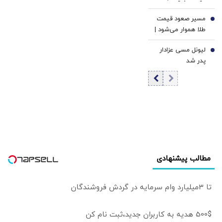
علیه ایران | پیمان
قیمت شیر عجیب
شود
مکه شبیه به ناتو
مسیر صعود قیمت
شد
6
نیست اما...
طلا هموار می‌شود |
تورم، دلار و ریسک
لیونل مسی عزادار
رکود؛ سه محرک
7
پدر شد
احتمالی موج بعدی
افزایش قیمت طلا |
فشار نرخ‌های بهره
در حال پایان است؟
مطالب پیشنهادی
تا 3میلیارد وام سرمایه در گردش فروشندگان
500$ هدیه به کاربران جدید،ثبت نام کن