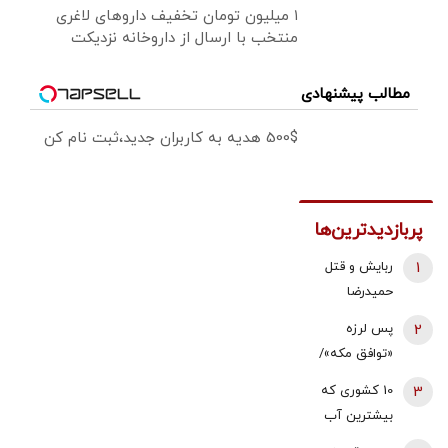
۱ میلیون تومان تخفیف داروهای لاغری
منتخب با ارسال از داروخانه نزدیکت
مطالب پیشنهادی
500$ هدیه به کاربران جدید،ثبت نام کن
پربازدیدترین‌ها
1
ربایش و قتل
حمیدرضا
رجب‌زاده تایید
2
پس لرزه
شد/ ارسال
«توافق مکه»/
ویدئویی از
ترکیه توضیح
3
10 کشوری که
لحظه قتل او
داد: بر علیه
بیشترین آب
برای
ایران نیست
شیرین جهان را
خانواده‌اش+