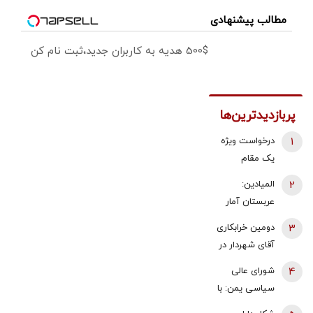
مطالب پیشنهادی
500$ هدیه به کاربران جدید،ثبت نام کن
پربازدیدترین‌ها
1
درخواست ویژه
یک مقام
دولتی از
2
المیادین:
جوانان: اگر
عربستان آمار
تفاهم ایران و
تلفات حمله
3
دومین خرابکاری
آمریکارا برای
انصارالله را
آقای شهردار در
آینده ایران
محرمانه کرد
بازار مسکن/
مفید می‌دانید،
4
شورای عالی
پس لرزه صدور
آن را با صدای
سیاسی یمن: با
«ابلاغیه‌های
بلند مطالبه
محاصره و