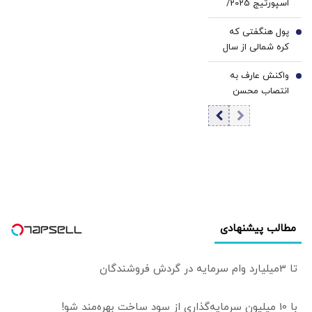
اسپورتیج 2025/
گروه رسانه‌ای دنیای
قیمت قطعی اعلام
اقتصاد | بررسی
پول هنگفتی که
شد/ شرایط
6
حیاتی‌ترین مسائل
کره شمالی از سال
چیست؟
روز صنعت فولاد
۲۰۲۲ تا ۲۰۲۵ به
واکنش عارف به
جیب زد/ معجزه
7
انتصاب محسن
اقتصادی از اوکراین
رضایی به دبیری
آمد/ جنگ و سرقت
شورای‌عالی امنیت
رمزارز چگونه به داد
ملی
کیم جونگ اون
رسید؟
مطالب پیشنهادی
تا 3میلیارد وام سرمایه در گردش فروشندگان
با 10 میلیون سرمایه‌گذاری از سود ساخت بهره‌مند شو!