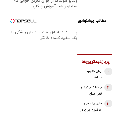
ویدیو هولناک از جوان کارتن خوابی که
میلیاردر شد. آموزش رایگان
مطالب پیشنهادی
پایان دغدغه هزینه های دندان پزشکی با
پک سفید کننده خانگی
پربازدیدترین‌ها
1
زمان دقیق
پرداخت
معوقات
2
جزئیات جدید از
بازنشستگان
قتل مداح
تامین اجتماعی
جوان/ ماجرای
3
فارن پالیسی:
اعلام شد
قرار حمیدرضا
موضوع ایران در
رجب‌زاده با یک