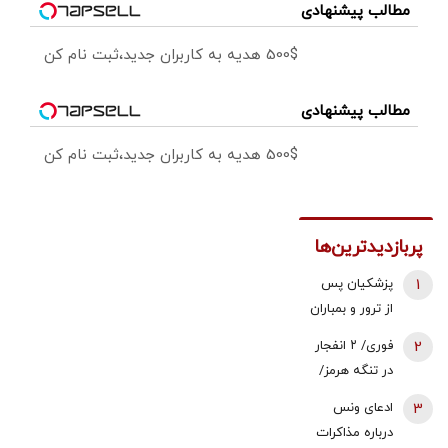
مطالب پیشنهادی
500$ هدیه به کاربران جدید،ثبت نام کن
مطالب پیشنهادی
500$ هدیه به کاربران جدید،ثبت نام کن
پربازدیدترین‌ها
1
پزشکیان پس
از ترور و بمباران
محل جلسه ‌اش
2
فوری/ ۲ انفجار
بلافاصله به
در تنگه هرمز/
ملاقات رهبری
نفتکش درحال
3
ادعای ونس
رفت/ واکنش
عبور از تنگه
درباره مذاکرات
رهبر شهید
بود/ خدمه و