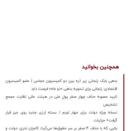
همچنین بخوانید
بدهی بابک زنجانی زیر ذره بین دو کمیسیون مجلس | عضو کمیسیون
اقتصادی: زنجانی برای تسویه بدهی «دو ماه» فرصت دارد
تایید مصوبه حذف چهار صفر پول ملی در هیئت عالی نظارت مجمع
تشخیص
نسخه ویژه دولت برای مهار تورم / بسته ارزی جدید روی میز قرار
گرفت+ جزئیات
بلایی که با حذف 4 صفر بر سر حقوق‌ها می‌آید/ کامران ندری: دولت و