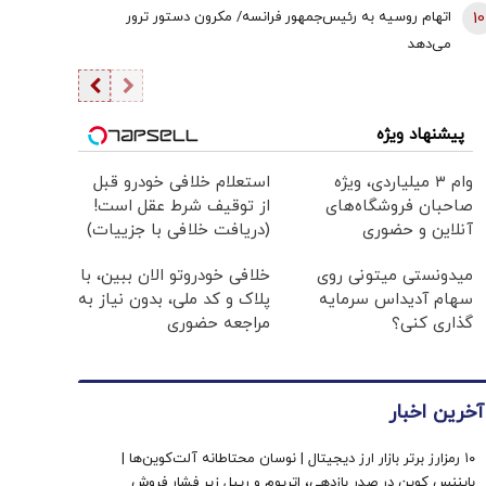
10
اتهام روسیه به رئیس‌جمهور فرانسه/ مکرون دستور ترور
می‌دهد
پیشنهاد ویژه
وام ۳ میلیاردی، ویژه
استعلام خلافی خودرو قبل
صاحبان فروشگاه‌های
از توقیف شرط عقل است!
آنلاین و حضوری
(دریافت خلافی با جزییات)
میدونستی میتونی روی
خلافی خودروتو الان ببین، با
سهام آدیداس سرمایه
پلاک و کد ملی، بدون نیاز به
گذاری کنی؟
مراجعه حضوری
آخرین اخبار
۱۰ رمزارز برتر بازار ارز دیجیتال | نوسان محتاطانه آلت‌کوین‌ها |
بایننس‌ کوین در صدر بازدهی، اتریوم و ریپل زیر فشار فروش