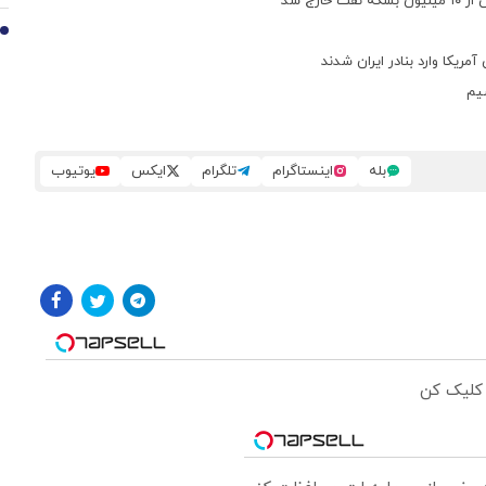
رج شد
10
شیم
بله
اینستاگرام
تلگرام
ایکس
یوتیوب
 کلیک کن