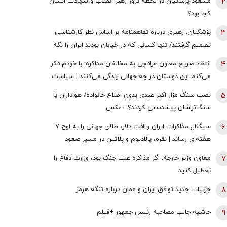
2
مسعود پزشکیان در لحظه ترور رهبر انقلاب و شهادت ایشان
کجا بود؟
3
پزشکیان: رهبری درباره تفاهمنامه بر اساس نظر کارشناسی
تصمیم گرفتند/ تنها کسانی که در خیابان بودند ایران را نگه
نداشتند همه سهیم هستند
4
انتقاد صریح معاون عراقچی به مخالفان مذاکره: با خودم فکر
می‌کنم این دوستان در چه جهانی زندگی می‌کنند | سیاست
خارجی عرصه تصمیم‌های دشوار و سنجش دقیق هزینه و فایده
5
نصب سنگ مزار اکبر عبدی بدون اطلاع خانواده/ هواداران یا
است
سنگ‌تراشان پیشدستی کردند؟ +عکس
6
سیگنال مذاکرات ایران و افت دلار، طلای جهانی را به اوج ۷
هفته‌ای رساند | نقره، پالادیوم و پلاتین در مسیر صعود
7
معاون وزیر خارجه: اگر مذاکره علت جنگ بود، وزارت دفاع را
تعطیل کنید
8
جزئیات جدید توافق ایران و عمان درباره تنگه هرمز
9
حاشیه جالب مصاحبه رئیس جمهور +فیلم