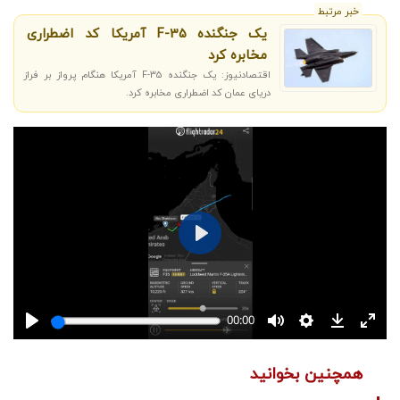
خبر مرتبط
یک جنگنده F-35 آمریکا کد اضطراری
مخابره کرد
اقتصادنیوز: یک جنگنده F-35 آمریکا هنگام پرواز بر فراز
دریای عمان کد اضطراری مخابره کرد.
همچنین بخوانید