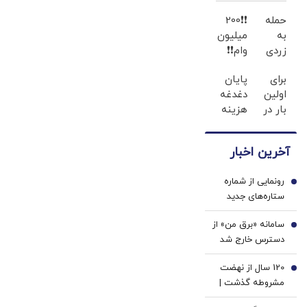
کانال سوئر برای
حمله
❗❗200
مصر چیست؟
به
میلیون
زردی
وام❗❗
دندان
فقط با
برای
پایان
ها با
احراز
اولین
دغدغه
ژل
هویت
بار در
هزینه
سفید
ایران
های
کننده
🇮🇷
دندان
دندان!
آخرین اخبار
این
پزشکی
خرید40%تخفیف
دکتر
با پک
رونمایی از شماره
کرم
سفید
1
ستاره‌های جدید
ترمیم
کننده
پرسپولیس | اعلام
کننده
خانگی
سامانه «برق من» از
شماره پیراهن ایگور
2
23
دسترس خارج شد
سرگیف، تیکدری و
روزه
محبی در فصل
ساخت!
120 سال از نهضت
3
جدید
مشروطه گذشت |
جست‌وجوی تجدد و