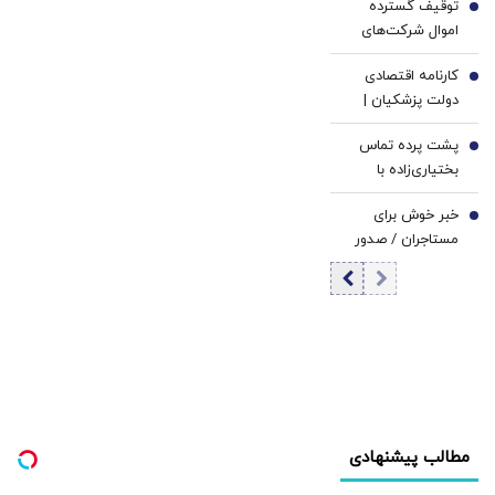
توقیف گسترده
آزادی در ایران |
4
اموال شرکت‌های
حکومت قانون
تراستی/ ۱۶۷۳
مطالبه محوری
کارنامه اقتصادی
میلیارد تومان از
5
مشروطه خواهان
دولت پزشکیان |
اموال تهاتر شد
بود
روایت آمار از دو
پشت پرده تماس
سال پرحادثه | آیا
6
بختیاری‌زاده با
علت همه مشکلات
سردار آزمون/ سردار
اقتصادی جنگ
خبر خوش برای
راهی استقلال شد؟
7
است؟
مستاجران / صدور
حکم تخلیه تا این
تاریخ ممنوع شد
مطالب پیشنهادی