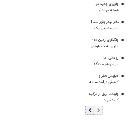
20سال
خانگی
واریزی جدید در
2
جوون
هفته دولت/
شدی
سهامداران عدالت
🔥
دلار لیدر بازار شد |
بخوانند
3
عقب‌نشینی یک
کاناله قیمت طلا |
واگذاری زمین ۲۰۰
سکه ۱۸۶ میلیون
4
متری به خانوارهای
تومان شد
داری سه فرزند/
روحانی: ما
شرایط اعلام شد
5
می‌خواهیم تنگه
هرمز، تنگه جنگ
افزایش فقر و
نباشد | چرا کویت و
6
کاهش درآمد سرانه
امارات اجازه دادند
حقیقی در کشور/
آمریکا از
واردات برق از ترکیه
کاهش دسترسی به
7
پایگاه‌هایش علیه
کلید خورد
مسکن معلول
ما استفاده کند؟ |
بحران بزرگتری
دنبال رابطه خوب با
است
همسایگان هستیم