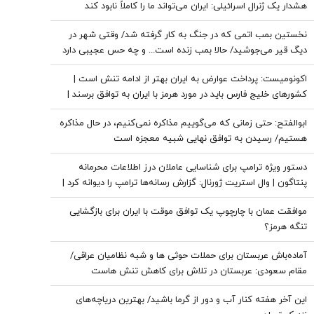
هشدار یک ژنرال اسرائیلی: ایران می‌تواند ما را کاملاً نابود کند
نخستین بمب اتمی که در جنگ به کار گرفته شد/ وقتی شهر در
دیگ قیر می‌جوشید/ حالا بمب زنده است... و چه حس عجیبی دارد
که پشت سر تو باشد
اکونومیست: پرداخت عوارض به ایران بهتر از ادامه تنش است |
کشورهای خلیج فارس باید در مورد هرمز با ایران به توافق برسند |
اعراب در مخمصهِ ترامپ گرفتار شده‌اند
ابوالفتح: حتی زمانی که می‌گوییم مذاکره نمی‌کنیم، در حال مذاکره
هستیم/ رسیدن به توافق نهایی شبیه معجزه است
دستور ویژه ترامپ برای شناسایی عاملان درز اطلاعات محرمانه
پنتاگون | وال استریت ژورنال: گزارش رسانه‌ها ترامپ را دیوانه کرد |
ایران جسورتر می شود اگر...
موافقت عمان با چارچوپ یک توافق موقت با ایران برای بازگشایی
تنگه هرمز؟
آماده‌باش عربستان برای حملات حوثی ها و شبه نظامیان عراقی/
مقام سعودی: عربستان در تلاش برای کاهش تنش هاست
این آخر هفته کنار آب و دور از گرما باشید/ بهترین دریاچه‌های