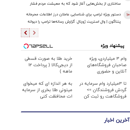
ساختاری از بخش‌هایی آغاز شود که به معیشت مردم فشار
وارد نکند
10
دستور ویژه ترامپ برای شناسایی عاملان درز اطلاعات محرمانه
پنتاگون | وال استریت ژورنال: گزارش رسانه‌ها ترامپ را دیوانه
کرد | ایران جسورتر می شود اگر...
پیشنهاد ویژه
وام ۳ میلیاردی، ویژه
خرید طلا به صورت قسطی
صاحبان فروشگاه‌های
از دیجی‌کالا ( پرداخت 12
آنلاین و حضوری
ماهه )
تا 3میلیارد وام سرمایه در
به هر اندازه ای که میخوای
گردش فروشندگان =>
میتونی طلا بخری از سرمایه
فروشگاهت رو ثبت کن
ات محافظت کنی
آخرین اخبار