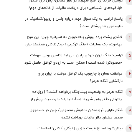
2
دومین خرابکاری آقای شهردار در بازار مسکن/ پس لرزه صدور
«ابلاغیه‌های اشتباهی» برای دریافت مالیات از خانه‌‌های دوم/
ممدانی زیر تیغ رفت
3
پاسخ ترامپ به یک سوال مهم درباره ونس و روبیو/کدامیک در
نظرسنجی ها پیشتاز است؟
4
افشای پشت پرده یورش پناهجویان به اسپانیا/ چین: این موج
مهاجرت، یک عملیات «جنگ ترکیبی» بود/ تلاشی هدفمند برای
اعمال فشار بر دولت «پدرو سانچز»
5
ترامپ: جنگ ایران بزودی پایان می‌یابد | تامین برخی مهمات
«محدودتر» شده است | ممکن است به زودی توافق حاصل شود
| ما ذخایر تقریبا نامحدود داریم
6
موافقت عمان با چارچوپ یک توافق موقت با ایران برای
بازگشایی تنگه هرمز؟
7
تنگه هرمز به وضعیت پیشاجنگ برخواهد گشت؟ | روزنامه
اینترنتی دفتر رهبر شهید: همۀ دنیا باید با وضعیت پیش از
جنگِ تنگۀ هرمز خداحافظی کنند
8
شکار دارایی ثروتمندان با هوش مصنوعی/ چین در جستجوی
صدها میلیارد دلار مالیات پرداخت نشده
9
پیش‌شرط اصلاح قیمت بنزین | توکلی کاشی: اصلاحات