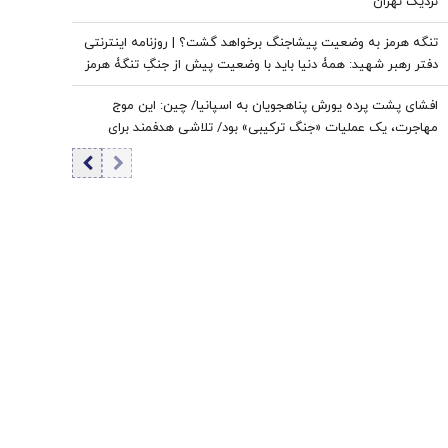
نزدیک تهران
تنگه هرمز به وضعیت پیشاجنگ برخواهد گشت؟ | روزنامه اینترنتی
دفتر رهبر شهید: همۀ دنیا باید با وضعیت پیش از جنگِ تنگۀ هرمز
خداحافظی کنند
افشای پشت پرده یورش پناهجویان به اسپانیا/ چین: این موج
مهاجرت، یک عملیات «جنگ ترکیبی» بود/ تلاشی هدفمند برای
اعمال فشار بر دولت «پدرو سانچز»