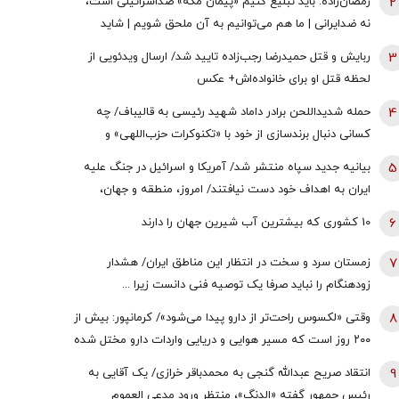
2
رمضان‌زاده: باید تبلیغ کنیم «پیمان مکه» ضداسرائیلی است،
نه ضدایرانی | ما هم می‌توانیم به آن ملحق شویم | شاید
تندروها با حضور ایران در این پیمان مخالفت کنند اما...
3
ربایش و قتل حمیدرضا رجب‌زاده تایید شد/ ارسال ویدئویی از
لحظه قتل او برای خانواده‌اش+ عکس
4
حمله شدیداللحن برادر داماد شهید رئیسی به قالیباف/ چه
کسانی دنبال برندسازی از خود با «تکنوکرات حزب‌اللهی» و
«رضاخان حزب‌اللهی» بودند؟
5
بیانیه جدید سپاه منتشر شد/ آمریکا و اسرائیل در جنگ علیه
ایران به اهداف خود دست نیافتند/ امروز، منطقه و جهان،
شاهد یکی از پیچیده ترین نبردهای تاریخی معاصر است
6
10 کشوری که بیشترین آب شیرین جهان را دارند
7
زمستان سرد و سخت در انتظار این مناطق ایران/ هشدار
زودهنگام را نباید صرفا یک توصیه فنی دانست زیرا ...
8
وقتی «لکسوس راحت‌تر از دارو پیدا می‌شود»/ کرمانپور: بیش از
۲۰۰ روز است که مسیر هوایی و دریایی واردات دارو مختل شده
است / نخستین قربانی هر جنگ، سلامت مردم است
9
انتقاد صریح عبدالله گنجی به محمدباقر خرازی/ یک آقایی به
رئیس جمهور گفته «الدنگ»، منتظر ورود مدعی العموم