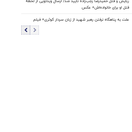
ربایش و قتل حمیدرضا رجب‌زاده تایید شد/ ارسال ویدئویی از لحظه
قتل او برای خانواده‌اش+ عکس
علت به پناهگاه نرفتن رهبر شهید از زبان سردار کوثری+ فیلم