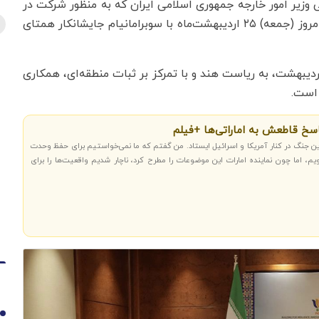
وزیر امور خارجه جمهوری اسلامی ایران که به منظور شرکت در
نشست وزرای خارجه بریکس به دهلی‌نو سفر کرده، صبح امروز (جمعه) ۲۵ اردیبهشت‌ماه با سوبرامانیام جایشانکار همتای
ت وزرای خارجه بریکس پنجشنبه و جمعه، ۲۴ و ۲۵ اردیبهشت، به ریاست هند و با تمرکز بر ثبات منطقه‌ای، همکاری
 است.
سخ قاطعش به اماراتی‌ها +فیلم
ین جنگ در کنار آمریکا و اسرائیل ایستاد. من گفتم که ما نمی‌خواستیم برای حفظ وحدت
، اما چون نماینده امارات این موضوعات را مطرح کرد، ناچار شدیم واقعیت‌ها را برای
1