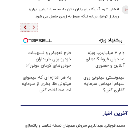
هستیم/ اگر کسی به سران قوا توهین کند مگر طبق قانون
10
افشای شرط آمریکا برای پایان دادن به محاصره دریایی ایران/
قوه قضائیه ورود نمی‌کند؟
رویترز: توافق درباره تنگه هرمز به زودی حاصل می شود
پیشنهاد ویژه
وام ۳ میلیاردی، ویژه
طرح تعویض و تسهیلات
صاحبان فروشگاه‌های
خودرو برای خریداران
آنلاین و حضوری
خودروهای کرمان موتور✅
میدونستی میتونی روی
به هر اندازه ای که میخوای
سهام آدیداس سرمایه
میتونی طلا بخری از سرمایه
گذاری کنی؟
ات محافظت کنی
آخرین اخبار
محمد قوچانی: عبدالکریم سروش همچنان نسخه قناعت و پاکسازی