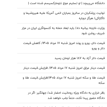
دانشگاه می‌پیچد | او تسلیم موج نئومارکسیسم شده است |
سروش به زبان چپ سخن می‌گوید و نظام بازار آزاد رقابتی را با
توئیت پزشکیان در سالروز بمباران اتمی آمریکا علیه هیروشیما و
برچسب کاپیتالیسم توضیح می‌دهد
ناگازاکی/ هرگز دوباره
وزارت خارجه بیانیه داد/ باید ابعاد حمله به کنسولگری ایران در مزار
شریف روشن شود
قیمت دلار، یورو و پوند امروز شنبه ۱۷ مرداد 1405/ کاهش قیمت
دلار و یورو
قیمت دلار آزاد به 187 هزار تومان رسید
قیمت دینار عراق امروز شنبه ۱۷ مرداد 1405/ افزایش قیمت دینار
قیمت طلا و سکه امروز شنبه ۱۷ مرداد ۱۴۰۵/افزایش قیمت طلا و
سکه
باقر خرازی به دادگاه ویژه روحانیت احضار شد/ جهانگیر: اگر در
دادگاه حضور پیدا نکند، حتماً جلب خواهد شد