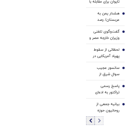
تایوان برای مقابله با
وارد
ایران
تهاجم چین/
بازار
رونمایی
هشدار یمن به
نیویورک تایمز:
2
ایران
شد
عربستان/ رصد
گشت‌های مکرر
شد
دقیق تحرکات
چین، تهدید نظامی
گفت‌وگوی تلفنی
افسران سعودی
3
علیه تایوان را
وزیران خارجه مصر و
ادامه دارد
افزایش داده است
ترکیه درباره
لحظاتی از سقوط
تحولات منطقه‌ای
4
پهپاد آمریکایی در
جیبوتی +فیلم
سانسور عجیب
5
سوال شرق از
رئیس‌جمهور در
پاسخ رسمی
صداوسیما
6
تراکتور به ادعای
سرباز شدن بیرانوند
بیانیه جمعی از
7
روحانیون حوزه
علمیه در حمایت از
پزشکیان و تیم