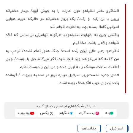
افشاگری دفتر نتانیاهو خون امارات را به جوش آورد/ دیدار مخفیانه
بی‌بی با بن زاید لو رفت/ یک پرواز مخفیانه در حالیکه حریم هوایی
اسرائیل کاملا بسته بود، به امارات انجام شد
واکنش چین به اظهارت نتانیاهو/ با هرگونه اتهام‌زنی بی‌اساس که فاقد
شواهد واقعی باشد، مخالفیم
نتانیاهو: رهبر عالی ایران زنده است/ جنگ هنوز تمام نشده/ ترامپ به
من گفته که می‌خواهد وارد آنجا شود، فکر می‌کنم حق با اوست/ چین
قطعات ساخت موشک را به ایران داده و من این را دوست ندارم
ادعای جدید نخست‌وزیر اسرائیل درباره ترور در ضاحیه بیروت / فرمانده
واحد رضوان حزب الله هدف بوده است
ما را در شبکه‌های اجتماعی دنبال کنید
بله
اینستاگرام
تلگرام
ایکس
یوتیوب
اسرائیل
نتانیاهو