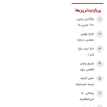
پربازدیدترین‌ها
1
واگذاری زمین
۲۰۰ متری به
خانوارهای داری
2
طرح نهایی
سه فرزند/
مجلس درباره
شرایط اعلام
افزایش قیمت
3
دلار لیدر بازار
شد
بنزین اعلام شد
شد |
عقب‌نشینی
4
تاریخ پایان
یک کاناله
قطعی برق
قیمت طلا |
اعلام شد
5
محل کشف
سکه ۱۸۶
جسد حمیدرضا
میلیون تومان
رجب‌زاده اعلام
شد
6
روحانی: ما
شد
می‌خواهیم
تنگه هرمز،