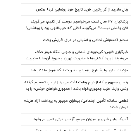
رئال مادرید از گران‌ترین خرید تاریخ خود رونمایی کرد+ عکس
پزشکیان: ۴۷ سال است می‌خواهیم درست کار کنیم، می‌گویند
الان وقتش نیست!/ می‌گویند فلانی که حزب‌اللهی بود را برداشتی!
+ فیلم
سطح آماده‌باش نظامی و امنیتی در عراق افزایش یافت
خبرگزاری فارس: کریدورهای شمالی و جنوبی تنگۀ هرمز حذف
می‌شوند | ورود کشتی‌ها با مدیریت تهران و خروج آن‌ها با مدیریت
مشترک تهران و مسقط خواهد بود | عوارض برای گذر از تنگه در
جزئیات متن اولیۀ طرح راهبردی مدیریت تنگه هرمز منتشر شد
قالب بهای خدمات است
رئیس جمهوری که از درام رقابت لذت می‌برد | ترامپ تصمیم گرفته
ونس وارث حزب جمهوری‌خواه باشد | جمهوری‌خواهان «ونس» را به
«روبیو» ترجیح می‌دهند؟
قطعی سامانه تأمین اجتماعی/ بیماران مجبور به پرداخت آزاد هزینه
درمان شدند
آمریکا اوایل شهریور میزبان مجمع آژانس انرژی اتمی می‌شود