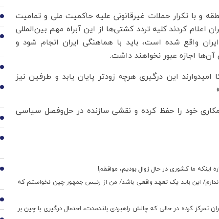
قه و با تکرار حملات غیرقانونی علیه حاکمیت ملی و تمامیت
2
مهوری اسلامی ایران اعلام کردند کلیه تردد کشتی‌ها از این آبراه مهم بین‌المللی
3
ران واقع شده است، باید با هماهنگی ایران انجام شود و
آن‌ها اجازه عبور نخواهند داشت.
4
 امیدوارند این درگیری هرچه زودتر پایان یابد و طرفین نیز
5
همکاری خود را حفظ کرده و نقشی سازنده در حل‌وفصل سیاسی
6
7
 اینکه ما کشوری در حال زوال بودیم، موافقم!
8
الفتی با تعلیق برنامه هسته‌ای ایران به مدت 20 سال ندارم/ این باید یک تعهد واقعی باشد/ من از رئیس جمهور چین نخواستم که
9
یران تمرکز کرده در حالی که چالش راهبردی بلندمدت، احتمال درگیری با چین بر