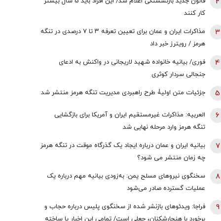
2
قانون جدید بازنشستگی اعلام شد/ این افراد باید 5 سال بیشتر
کار کنند
3
مذاکرات ایران و عمان برای تعیین تعرفه ۳ تا ۷ درصدی در تنگه
هرمز / رویترز خبر داد
4
فوری/ بیانیه خانواده شهید لاریجانی در واکنش به ادعای
جنجالی سردار کوثری
5
جزئیات متن اولیۀ طرح راهبردی مدیریت تنگه هرمز منتشر شد
6
العربیه: مذاکرات غیرمستقیم ایران و آمریکا برای بازگشایی
تنگه هرمز وارد مرحله نهایی شد
7
بیانیه ایران و عمان درباره ایجاد یک گذرگاه موقت در تنگه هرمز
چه زمان منتشر می شود؟
8
سخنگوی نیروهای مسلح یمن: به‌زودی بیانیه مهم درباره یک
عملیات گسترده صادر می‌شود
9
فراجا: ویدئوهای بازنشر شده از سخنگوی پلیس درباره حجاب و
برخورد با هنجارشکنان، جعلی است/ تمامی این اخبار یا ساخته