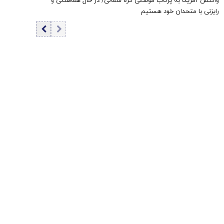
واکنش آمریکا به پرتاب موشکی کره شمالی/ در حال هماهنگی و
رایزنی با متحدان خود هستیم