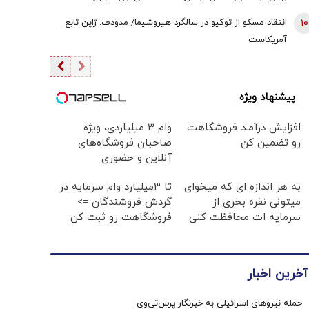
هوش مصنوعی هستند یا به گذشته تعلق دارند
10
انتقاد مسکو از توکیو در سالگرد هیروشیما/ مدودف: ژاپن تابع
آمریکاست
پیشنهاد ویژه
افزایش درآمـد فروشگاهت
وام ۳ میلیاردی، ویژه
رو تضمین کن
صاحبان فروشگاه‌های
آنلاین و حضوری
به هر اندازه ای که میخوای
تا 3میلیارد وام سرمایه در
میتونی نقره بخری از
گردش فروشندگان =>
سرمایه ات محافظت کنی
فروشگاهت رو ثبت کن
آخرین اخبار
حمله نیروهای اسرائیلی به خبرنگار پرس‌تی‌وی