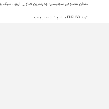
دندان مصنوعی سوئیسی: جدیدترین فناوری اروپا، سبک و
ترید EURUSD با اسپرد از صفر پیپ
میدونستی میتونی روی سهام آدیداس سرمایه گذاری کنی
از سراسر وب
محصولی که می‌خواستی رو
محصولی که می‌خواستی رو
در شگفت انگیز دیجی‌کالا بخر
در شکفت انگیز دیجی‌کالا ب
!
!
راه های 