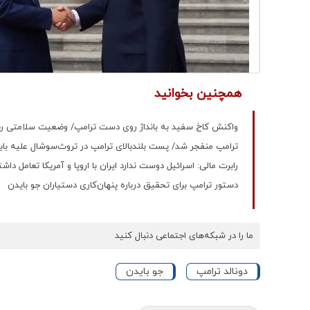
همچنین بخوانید
واکنش کاخ سفید به بانداژ روی دست ترامپ/ وضعیت سلامتی رئی
ترامپ منفجر شد/ پست بلندبالای ترامپ در تروث‌سوشال علیه بای
رابرت مالی: اسرائیل دوست ندارد ایران با اروپا و آمریکا تعامل داش
دستور ترامپ برای تحقیق درباره پنهان‌کاری دستیاران جو بایدن
ما را در شبکه‌های اجتماعی دنبال کنید
دونالد ترامپ
جو بایدن