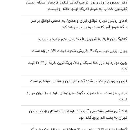
دکوراسیون پرزرق‌ و برق ترامپ تداعی‌کننده کاخ‌های صدام است/
کلینتون خطاب به مردم آمریکا: اینجا خانه او نیست
ادعای رویترز درباره توافق ایران و عمان/ به محض توافق بر سر
تنگه هرمز آمریکا محاصره را لغو خواهد کرد
کالابرگ این افراد به شهریور افتاد/زمان‌بندی جدید را ببینید
پایان ارزانی دیپ‌سیک؟/ افزایش شدید قیمت API در راه است
چین دوباره به بازار طلا سیگنال داد/ بزرگ‌ترین خرید از ۲۰۲۳ ثبت
شد
قبض برق‌تان چندبرابر شده؟/دلیلش این پله‌های تعرفه‌ای است
ترامپ خواست، سنا تصویب کرد/ تحریم‌های تازه علیه ایران در راه
است
افشاگری مقام مستعفی آمریکا درباره ایران: داستان نزدیک بودن
تهران به بمب اتم پروپاگاندا بود
گرمای تابستان تا کی ادامه دارد؟/هواشناسی: ۴۰ تا ۵۰ روز دیگر