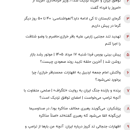
2
توافق ایران و آمریکا نزدیک شد؟/ وزیر خزانه‌داری آمریکا از
«امروز یا فردا» گفت
3
گرمای تابستان تا کی ادامه دارد؟/هواشناسی: ۴۰ تا ۵۰ روز دیگر
گرما در پیش داریم
4
تهدید تند مجتبی زارعی علیه باقر خرازی:حاضرم با وضو شلاقت
را اجرا کنم
5
پیش بینی بورس فردا شنبه 17 مرداد 1405 | موتور رشد بازار
روشن شد | آخرین حلقه تایید روند صعودی چیست؟
6
واکنش امام جمعه اردبیل به اظهارات محمدباقر خرازی/ چرا
برخورد نمی‌شود؟
7
برنده و بازنده جنگ ایران به روایت «تلگراف» | صلحی متفاوت با
آنچه ترامپ می‌خواست | امضای توافق نزدیک است؟
8
پزشکیان: می‌گویند رهبری مخالف مذاکره بود/ در صداوسیما
این‌گونه القا می‌شود که رهبری گفته‌اند «اصلاً مذاکره
نمی‌کنیم» / ما با اجازه ایشان مذاکره کردیم
9
اظهارات جنجالی تد کروز درباره ایران: آنچه من بارها از ترامپ و