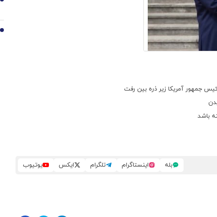
9
10
س جمهور آمریکا زیر ذره بین رفت
دن
ته باشد
بله
اینستاگرام
تلگرام
ایکس
یوتیوب