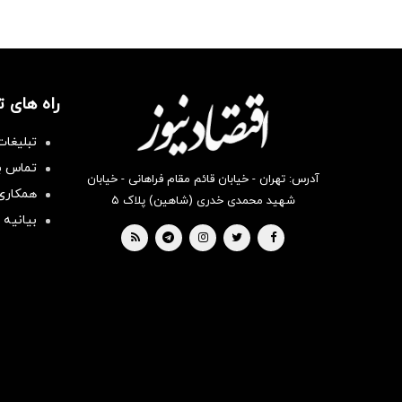
راه های 
تبلیغات
تماس با
آدرس: تهران - خیابان قائم مقام فراهانی - خیابان
همکاری 
شهید محمدی خدری (شاهین) پلاک ۵
بیانیه 