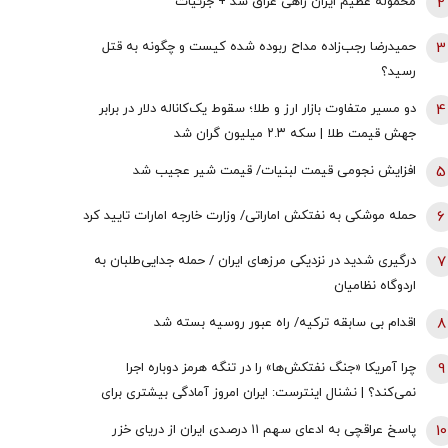
2
محموله عظیم ایران راهی عراق شد + جزئیات
3
حمیدرضا رجب‌زاده مداح ربوده شده کیست و چگونه به قتل
رسید؟
4
دو مسیر متفاوت بازار ارز و طلا؛ سقوط یک‌کاناله دلار در برابر
جهش قیمت طلا | سکه ۲.۳ میلیون گران شد
5
افزایش نجومی قیمت لبنیات/ قیمت شیر عجیب شد
6
حمله موشکی به نفتکش اماراتی/ وزارت خارجه امارات تایید کرد
7
درگیری شدید در نزدیکی مرز‌های ایران / حمله جدایی‌طلبان به
اردوگاه نظامیان
8
اقدام بی سابقه ترکیه/ راه عبور روسیه بسته شد
9
چرا آمریکا «جنگ نفتکش‌ها» را در تنگه هرمز دوباره اجرا
نمی‌کند؟ | نشنال اینترست: ایران امروز آمادگی بیشتری برای
جنگ در خلیج‌فارس دارد
10
پاسخ عراقچی به ادعای سهم ۱۱ درصدی ایران از دریای خزر