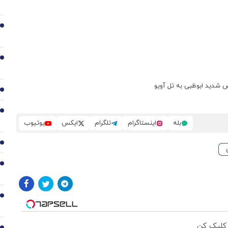
3
4
ض شدید ابوظبی به تل آویو
5
6
بله
اینستاگرام
تلگرام
ایکس
یوتیوب
7
8
9
 کلیک کن