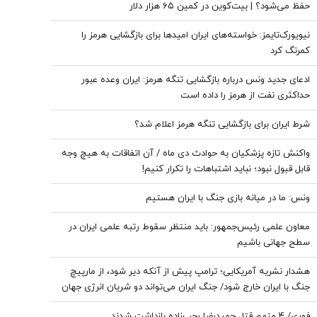
حفظ می‌شود؟ | بیت‌کوین در کمین ۶۵ هزار دلار
نیویورک‌تایمز: خواسته‌های ایران امیدها برای بازگشایی هرمز را
کمرنگ کرد
ادعای جدید ونس درباره بازگشایی تنگه هرمز: ایران وعده عبور
حداکثری نفت از هرمز را داده است
شرط ایران برای بازگشایی تنگه هرمز اعلام شد؟
واکنش تازه پزشکیان به حوادث دی ماه / آن اتفاقات به هیچ وجه
قابل قبول نبود؛ نباید اشتباهات را تکرار کنیم!
ونس: ما در میانه بازی جنگ با ایران هستیم
معاون علمی رئیس‌جمهور: باید منتظر سقوط رتبه علمی ایران در
سطح جهانی باشیم
هشدار نشریه آمریکایی؛ ترامپ پیش از آنکه دیر شود، از مارپیچ
جنگ با ایران خارج شود/ جنگ ایران می‌تواند دو شریان انرژی جهان
را به خطر بیندازد
فوری/ ۴ متهم قتل حمیدرضا رجب‌زاده بازداشت شدند