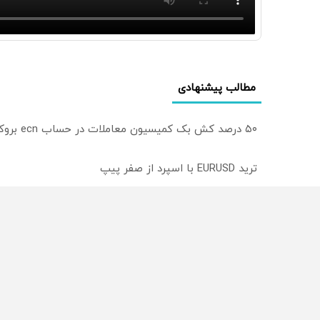
مطالب پیشنهادی
۵۰ درصد کش بک کمیسیون معاملات در حساب ecn بروکر اینوسلو
ترید EURUSD با اسپرد از صفر پیپ
میدونستی میتونی روی سهام آدیداس سرمایه گذاری کنی
از سراسر وب
محصولی که می‌خواستی رو
محصولی که می‌خواستی رو
در شکفت انگیز دیجی‌کالا بخر
در شگفت انگیز دیجی‌کالا ب