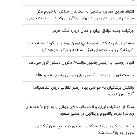
انتقاد صریح معاون عراقچی به مخالفان مذاکره: با خودم فکر
می‌کنم این دوستان در چه جهانی زندگی می‌کنند | سیاست خارجی
عرصه تصمیم‌های دشوار و سنجش دقیق هزینه و فایده است
جزئیات جدید توافق ایران و عمان درباره تنگه هرمز
هشدار تهران به کشورهای خلیج‌فارس/ رویترز: هرگونه حمله جدید
آمریکا، کل زیرساخت‌های انرژی منطقه را درگیر خواهد کرد
اتهام روسیه به رئیس‌جمهور فرانسه/ مکرون دستور ترور می‌دهد
نشست فوری نتانیاهو و کاتس برای بررسی پاسخ به حزب‌الله
واکنش پزشکیان به حواشی پیام رهبر انقلاب درباره تفاهم‌نامه
آتش‌بس +فیلم
سیگنال مذاکرات ایران و افت دلار، طلای جهانی را به اوج ۷ هفته‌ای
رساند | نقره، پالادیوم و پلاتین در مسیر صعود
حمله موشکی یمن به نفتکش سعودی در خلیج عدن / کشتی
مجبور به بازگشت شد