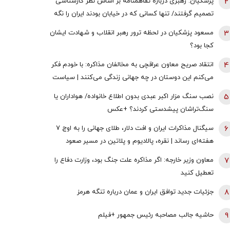
2
پزشکیان: رهبری درباره تفاهمنامه بر اساس نظر کارشناسی
تصمیم گرفتند/ تنها کسانی که در خیابان بودند ایران را نگه
نداشتند همه سهیم هستند
3
مسعود پزشکیان در لحظه ترور رهبر انقلاب و شهادت ایشان
کجا بود؟
4
انتقاد صریح معاون عراقچی به مخالفان مذاکره: با خودم فکر
می‌کنم این دوستان در چه جهانی زندگی می‌کنند | سیاست
خارجی عرصه تصمیم‌های دشوار و سنجش دقیق هزینه و فایده
5
نصب سنگ مزار اکبر عبدی بدون اطلاع خانواده/ هواداران یا
است
سنگ‌تراشان پیشدستی کردند؟ +عکس
6
سیگنال مذاکرات ایران و افت دلار، طلای جهانی را به اوج ۷
هفته‌ای رساند | نقره، پالادیوم و پلاتین در مسیر صعود
7
معاون وزیر خارجه: اگر مذاکره علت جنگ بود، وزارت دفاع را
تعطیل کنید
8
جزئیات جدید توافق ایران و عمان درباره تنگه هرمز
9
حاشیه جالب مصاحبه رئیس جمهور +فیلم