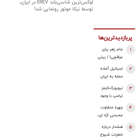
لوکس‌ترین شاسی‌بلند EREV در ایران،
توسط نیکا موتور رونمایی شد!
پربازدیدترین‌ها
1
جام زهر برای
عراقچی! / بیتی
که پزشکیان در
2
اسرائیل آماده
نشست خبری
حمله به ایران
خواند
می‌شود؟
3
نیویورک‌تایمز:
ترامپ با وجود
هشدار ارتش
4
چهره متفاوت
آمریکا جنگ با
محسنی اژه ای،
ایران را آغاز کرد
بدون عبا و
5
هشدار درباره
عمامه + عکس
خطرات شیوع