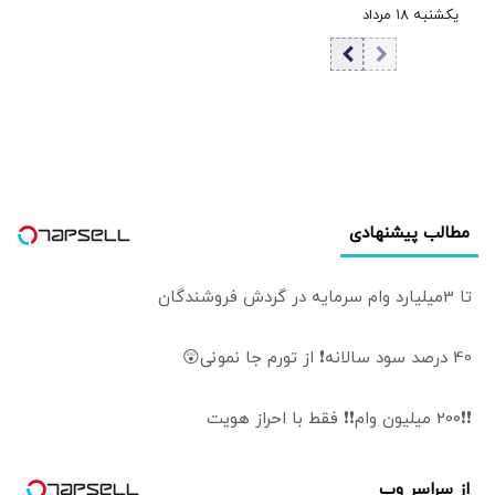
یکشنبه ۱۸ مرداد
1405 / کاهش
قیمت تتر
مطالب پیشنهادی
تا 3میلیارد وام سرمایه در گردش فروشندگان
40 درصد سود سالانه❗ از تورم جا نمونی😲
❗❗200 میلیون وام❗❗ فقط با احراز هویت
از سراسر وب