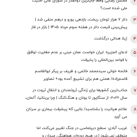
2
محسن رضایی واقعا جایگزین ذوالقدر در شورای عالی امنیت
ملی شده است؟
3
دلار ۷ هزار تومان ریخت، بازدهی یورو و درهم منفی شد |
پیش‌بینی قیمت دلار در هفته سوم مرداد 1405 | بازار در فاز
انتظار
4
ژیلا هدائی درگذشت
5
ادعای الجزیره: ایران خواست عمان مبنی بر عدم مغایرت توافق
با قواعد بین‌المللی را پذیرفت
6
فاتحه خوانی سیدمحمد خاتمی و ظریف بر پیکر ابوالقاسم
قاسم‌زاده/ همتی هم برای تشییع آمده بود+ تصاویر
7
جذاب‌ترین کشورها برای زندگی ثروتمندان و انتقال ثروت در
سال 2026؛ از سنگاپور تا یونان و هنگ‌کنگ | چرا بریتانیا، آلمان،
فرانسه، نروژ و کره جنوبی درحال از دست دادن جذابیت
8
علائم هپاتیت را بشناسید/ بلایی که پیشرفت بیماری بر سرتان
هستند؟
می آورد
9
غریب آبادی: سطح دیپلماسی در جنگ تغییر می‌کند، اما
متوقف نمی‌شود | در هیچ دوره‌ای هماهنگی میدان و