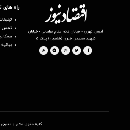
راه های 
تبلیغات
تماس با
آدرس: تهران - خیابان قائم مقام فراهانی - خیابان
همکاری 
شهید محمدی خدری (شاهین) پلاک ۵
بیانیه 
کلیه حقوق مادی و معنوی ای