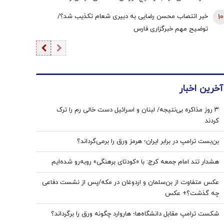
دیپلماسی به اندازه امروز نبود | ادبیاتمان در زمان جنگ، مانند
10
خبر انتصاب محسن رضایی به دبیری شعام تکذیب شد؟/
ادبیاتمان در زمان صلح باشد؟
توضیح مهم خبرگزاری فارس
آخرین اخبار
۳ روز مذاکره بی‌نتیجه/ لبنان و اسرائیل دست خالی رم را ترک
کردند
بن‌بست ترامپ در برابر ایران؛ هرمز ورق را برمی‌گرداند؟
هشدار تند امام جمعه کرج: با «کودتای برهنگی» روبه‌رو شده‌ایم
عکس متفاوت از بن‌سلمان و اردوغان در مکه/پس از نشست دفاعی
چه گذشت؟+ عکس
شکست ترامپ مقابل دانشگاه‌ها؛ هاروارد چگونه ورق را برگرداند؟