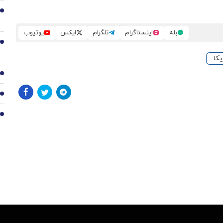
6
بله
اینستاگرام
تلگرام
ایکس
یوتیوب
7
یکا
8
9
10