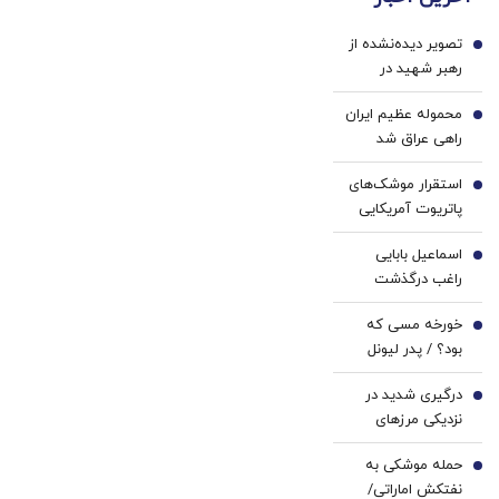
ژل
پزشکی
سفید
با پک
تصویر دیده‌نشده از
کننده
سفید
1
رهبر شهید در
دندان!
کننده
لباس نظامی
خرید40%تخفیف
خانگی
محموله عظیم ایران
2
راهی عراق شد
استقرار موشک‌های
3
پاتریوت آمریکایی
در نزدیکی مرز‌های
اسماعیل بابایی
ایران / ماجرا
4
راغب درگذشت
چیست؟
خورخه مسی که
5
بود؟ / پدر لیونل
مسی چگونه از او
درگیری شدید در
یک فوق ستاره
6
نزدیکی مرز‌های
ساخت؟
ایران / حمله
حمله موشکی به
جدایی‌طلبان به
7
نفتکش اماراتی/
اردوگاه نظامیان