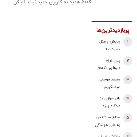
500$ هدیه به کاربران جدید،ثبت نام کن
پربازدیدترین‌ها
1
ربایش و قتل
حمیدرضا
رجب‌زاده تایید
2
پس لرزه
شد/ ارسال
«توافق مکه»/
ویدئویی از
ترکیه توضیح
3
محمد قوچانی:
لحظه قتل او
داد: بر علیه
عبدالکریم
برای
ایران نیست
سروش
خانواده‌اش+
4
باقر خرازی به
همچنان نسخه
عکس
دادگاه ویژه
قناعت و
روحانیت احضار
5
مداح سرشناس
پاکسازی
شد/ جهانگیر:
به طرز هولناکی
دانشگاه
اگر در دادگاه
به قتل رسید /
می‌پیچد | او
6
واکنش همتی
حضور پیدا