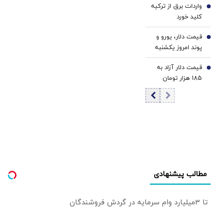
واردات برق از ترکیه
کاهش دسترسی به
5
پایگاه‌هایش علیه
کلید خورد
مسکن معلول
ما استفاده کند؟ |
بحران بزرگتری
دنبال رابطه خوب با
قیمت دلار، یورو و
6
است
همسایگان هستیم
پوند امروز یکشنبه
۱۸ مرداد 1405/
قیمت دلار آزاد به
کاهش قیمت دلار و
7
185 هزار تومان
یورو
رسید
مطالب پیشنهادی
تا 3میلیارد وام سرمایه در گردش فروشندگان