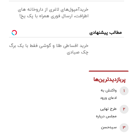
خریدآمپول‌های لاغری از داروخانه های
اطرافت، ارسال فوری همراه با پک یخ!
مطالب پیشنهادی
خرید اقساطی طلا و گوشی فقط با یک برگ
چک صیادی
پربازدیدترین‌ها
1
واکنش به
ادعای ورود
هواگردها به
2
طرح نهایی
کشور ٣٠
مجلس درباره
دقیقه قبل از
افزایش قیمت
3
سیدحسن
حمله به بیت
بنزین اعلام شد