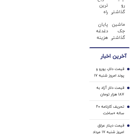
رو
ترین
گذاشتی
راه
برای
فروش
ماشین
پایان
فروش
خودرو
جک
دغدغه
؟ اینجا
اینجاست
گذاشتی
هزینه
یک
✅
برای
های
روزه
فروش
دندان
بفروش
آخرین اخبار
؟ اینجا
پزشکی
سریع
با پک
قیمت دلار، یورو و
و راحت
سفید
1
پوند امروز شنبه ۱۷
بفروش
کننده
مرداد 1405/ کاهش
خانگی
قیمت دلار آزاد به
قیمت دلار و یورو
2
187 هزار تومان
رسید
تحریف کارنامه ۲۰
3
ساله «ساخت
سرپناه برای
قیمت دینار عراق
کم‌درآمدها» |
4
امروز شنبه ۱۷ مرداد
زیرپوست پرونده باز