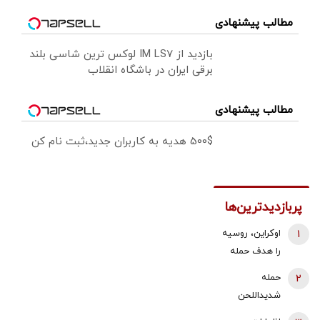
مطالب پیشنهادی
بازدید از IM LS7 لوکس ترین شاسی بلند
برقی ایران در باشگاه انقلاب
مطالب پیشنهادی
500$ هدیه به کاربران جدید،ثبت نام کن
پربازدیدترین‌ها
1
اوکراین، روسیه
را هدف حمله
قرار داد/ آتش
2
حمله
سوزی گسترده
شدیداللحن
در پالایشگاه
برادر داماد