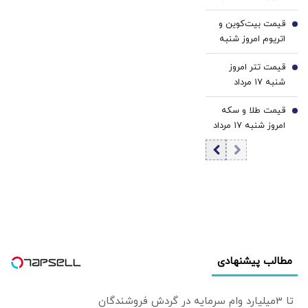
1405/ کاهش
«مسکن‌مهر» چه
قیمت بیت‌کوین و
قیمت دینار
5
خبر است؟ | چرا
اتریوم امروز شنبه
پرقدرت‌ترین
۱۷ مرداد ۱۴۰۵/
تسهیلات‌بانکی در
قیمت تتر امروز
افزایش قیمت
6
دهه ۹۰
شنبه ۱۷ مرداد
بیت‌کوین
«مسکن‌مهر» را
1405 / کاهش
گارانتی نکرد؟
قیمت طلا و سکه
قیمت تتر
7
امروز شنبه ۱۷ مرداد
۱۴۰۵/افزایش
قیمت طلا و سکه
مطالب پیشنهادی
تا 3میلیارد وام سرمایه در گردش فروشندگان