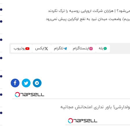
2
ی‌شود؟ | هزاران شرکت اروپایی روسیه را ترک نکردند
یریم/ وضعیت میدان نبرد به نفع اوکراین پیش نمی‌رود
3
4
بله
اینستاگرام
تلگرام
ایکس
یوتیوب
5
6
7
ولدارشی! باور نداری امتحانش مجانیه
8