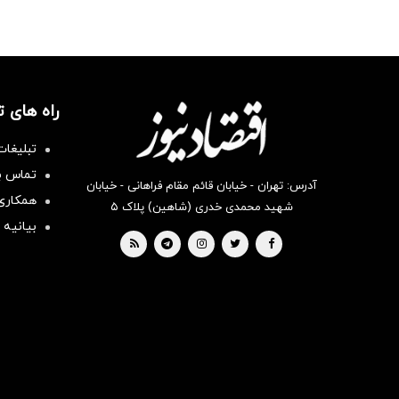
راه های 
تبلیغات
تماس با
آدرس: تهران - خیابان قائم مقام فراهانی - خیابان
همکاری 
شهید محمدی خدری (شاهین) پلاک ۵
بیانیه 