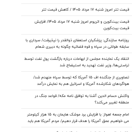
قیمت تتر امروز شنبه ۱۷ مرداد 1405 / کاهش قیمت تتر
قیمت بیت‌کوین و اتریوم امروز شنبه ۱۷ مرداد ۱۴۰۵/ افزایش
قیمت بیت‌کوین
روزنامه سازندگی: پزشکیان استعفای ذوالقدر را نپذیرفت/ سرداری با
سابقه طولانی در سپاه و قوه قضائیه چگونه به دبیری شعام
رسید؟
انتقاد یک نماینده مجلس از ابهامات درباره بازگشت پول نفت توسط
تراستی‌ها/ وزیر نفت تهدید به استیضاح شد
تصاویری از جنگنده اف 15 آمریکا که توسط سپاه منهدم شد/
هواگردهای شکارشده آمریکا و اسرائیل هم به نمایش درآمد
واکنش حسام الدین آشنا به توافق نامه مکه/ قواعد جنگ در
منطقه تغییر می‌کند؟
امام‌ جمعه اهواز: با افزایش برد موشک هایمان به ۱۵ هزار کیلومتر
می خواهیم عمق آمریکا را هدف قرار دهیم/ مردم آمریکا هم باید
موشک خوردن را ببینند/ نباید نسبت به مساله حجاب و عفاف بی