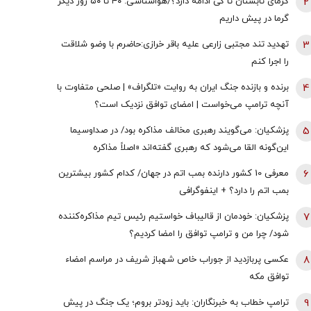
2
گرمای تابستان تا کی ادامه دارد؟/هواشناسی: ۴۰ تا ۵۰ روز دیگر
گرما در پیش داریم
3
تهدید تند مجتبی زارعی علیه باقر خرازی:حاضرم با وضو شلاقت
را اجرا کنم
4
برنده و بازنده جنگ ایران به روایت «تلگراف» | صلحی متفاوت با
آنچه ترامپ می‌خواست | امضای توافق نزدیک است؟
5
پزشکیان: می‌گویند رهبری مخالف مذاکره بود/ در صداوسیما
این‌گونه القا می‌شود که رهبری گفته‌اند «اصلاً مذاکره
نمی‌کنیم» / ما با اجازه ایشان مذاکره کردیم
6
معرفی 10 کشور دارنده بمب اتم در جهان/ کدام کشور بیشترین
بمب اتم را دارد؟ + اینفوگرافی
7
پزشکیان: خودمان از قالیباف خواستیم رئیس تیم مذاکره‌کننده
شود/ چرا من و ترامپ توافق را امضا کردیم؟
8
عکسی پربازدید از جوراب‌ خاص شهباز شریف در مراسم امضاء
توافق‌ مکه
9
ترامپ خطاب به خبرنگاران: باید زودتر بروم؛ یک جنگ در پیش