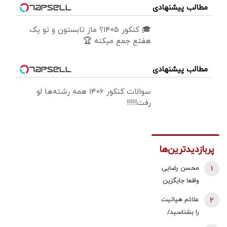
مطالب پیشنهادی
🎓 کنکور ۱۴۰5؟ ماز تابستون و تو یک
هفتع جمع میکنه 🏆
مطالب پیشنهادی
سوالات کنکور 1406 همه رشته‌ها لو
رفت!!!!!
پربازدیدترین‌ها
1
محسن رضایی
واقعا جایگزین
ذوالقدر در
2
علائم هپاتیت
شورای عالی
را بشناسید/
امنیت ملی
بلایی که