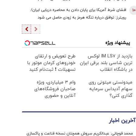
هستیم/ اگر کسی به سران قوا توهین کند مگر طبق قانون
10
افشای شرط آمریکا برای پایان دادن به محاصره دریایی ایران/
قوه قضائیه ورود نمی‌کند؟
رویترز: توافق درباره تنگه هرمز به زودی حاصل می شود
پیشنهاد ویژه
بازدید از IM LS7 لوکس
طرح تعویض و ارتقای
ترین شاسی بلند برقی ایران
خودروهای کرمان موتور با
در باشگاه انقلاب
تسهیلات ❗ ثبت‌نام کنید
میدونستی میتونی روی
وام ۳ میلیاردی، ویژه
سهام آدیداس سرمایه
صاحبان فروشگاه‌های
گذاری کنی؟
آنلاین و حضوری
آخرین اخبار
محمد قوچانی: عبدالکریم سروش همچنان نسخه قناعت و پاکسازی