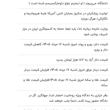
دانشگاه می‌پیچد | او تسلیم موج نئومارکسیسم شده است |
سروش به زبان چپ سخن می‌گوید و نظام بازار آزاد رقابتی را با
توئیت پزشکیان در سالروز بمباران اتمی آمریکا علیه هیروشیما و
برچسب کاپیتالیسم توضیح می‌دهد
ناگازاکی/ هرگز دوباره
وزارت خارجه بیانیه داد/ باید ابعاد حمله به کنسولگری ایران در مزار
شریف روشن شود
قیمت دلار، یورو و پوند امروز شنبه ۱۷ مرداد 1405/ کاهش قیمت
دلار و یورو
قیمت دلار آزاد به 187 هزار تومان رسید
قیمت دینار عراق امروز شنبه ۱۷ مرداد 1405/ افزایش قیمت دینار
قیمت طلا و سکه امروز شنبه ۱۷ مرداد ۱۴۰۵/افزایش قیمت طلا و
سکه
باقر خرازی به دادگاه ویژه روحانیت احضار شد/ جهانگیر: اگر در
دادگاه حضور پیدا نکند، حتماً جلب خواهد شد