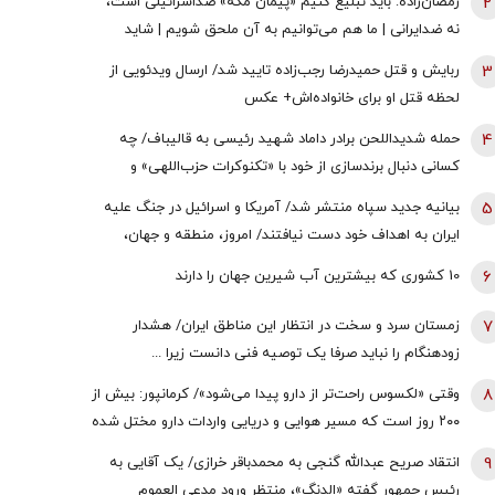
2
رمضان‌زاده: باید تبلیغ کنیم «پیمان مکه» ضداسرائیلی است،
نه ضدایرانی | ما هم می‌توانیم به آن ملحق شویم | شاید
تندروها با حضور ایران در این پیمان مخالفت کنند اما...
3
ربایش و قتل حمیدرضا رجب‌زاده تایید شد/ ارسال ویدئویی از
لحظه قتل او برای خانواده‌اش+ عکس
4
حمله شدیداللحن برادر داماد شهید رئیسی به قالیباف/ چه
کسانی دنبال برندسازی از خود با «تکنوکرات حزب‌اللهی» و
«رضاخان حزب‌اللهی» بودند؟
5
بیانیه جدید سپاه منتشر شد/ آمریکا و اسرائیل در جنگ علیه
ایران به اهداف خود دست نیافتند/ امروز، منطقه و جهان،
شاهد یکی از پیچیده ترین نبردهای تاریخی معاصر است
6
10 کشوری که بیشترین آب شیرین جهان را دارند
7
زمستان سرد و سخت در انتظار این مناطق ایران/ هشدار
زودهنگام را نباید صرفا یک توصیه فنی دانست زیرا ...
8
وقتی «لکسوس راحت‌تر از دارو پیدا می‌شود»/ کرمانپور: بیش از
۲۰۰ روز است که مسیر هوایی و دریایی واردات دارو مختل شده
است / نخستین قربانی هر جنگ، سلامت مردم است
9
انتقاد صریح عبدالله گنجی به محمدباقر خرازی/ یک آقایی به
رئیس جمهور گفته «الدنگ»، منتظر ورود مدعی العموم