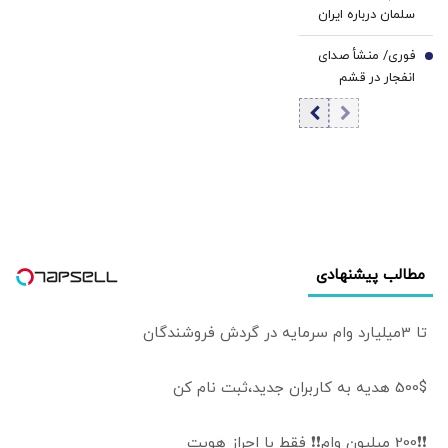
سلمان درباره ایران
گفت‌وگو می‌کند/
فوری/ منشأ صدای
جزئیات تماس
7
انفجار در قشم
تلفنی
مشخص شد/ مقابه
با اهداف دشمن در
ورودی تنگه هرمز
مطالب پیشنهادی
تا 3میلیارد وام سرمایه در گردش فروشندگان
500$ هدیه به کاربران جدید،ثبت نام کن
❗❗200 میلیون وام❗❗ فقط با احراز هویت