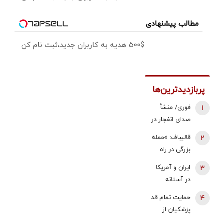
مطالب پیشنهادی
500$ هدیه به کاربران جدید،ثبت نام کن
پربازدیدترین‌ها
1
فوری/ منشأ
صدای انفجار در
قشم مشخص
2
قالیباف: «حمله
شد/ مقابه با
بزرگی در راه
اهداف دشمن
است... صبر
3
ایران و آمریکا
در ورودی تنگه
کنید، نه، آن‌ها
در آستانه
هرمز
می‌خواهند
توافق بر سر
4
حمایت تمام قد
مذاکره کنند» |
تنگه هرمز؟ | 3
پزشکیان از
این دیپلماسی
هدف مذاکرات