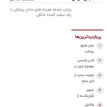
پایان دغدغه هزینه های دندان پزشکی با
پک سفید کننده خانگی
پربازدیدترین‌ها
1
زمان دقیق
پرداخت
معوقات
2
فارن پالیسی:
بازنشستگان
موضوع ایران در
تامین اجتماعی
اختیار دولت
3
جزئیات جدید از
اعلام شد
آینده اسرائیل
قتل مداح
نیست که
جوان/ ماجرای
4
تصویر
به‌تنهایی درباره
قرار حمیدرضا
نگران‌کننده از
آن تصمیم
رجب‌زاده با یک
قفسه خالی
بگیرد | آیا
5
واکنش
دختر بلاگر چه