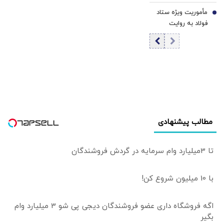
گرفت+ جزئیات
هزینه مواجه است
مأموریت ویژه ستاد
7
| تاب‌آوری فولاد
فولاد به روایت
صرفاً فنی نیست،
معاون وزیر صمت |
تاب‌آوری اقتصادی
در شرایط جنگی،
و بهره‌وری مدیریتی
صنعت فولاد
نیز باید مورد توجه
نمی‌تواند تنها
قرار گیرد
براساس یک نقشه
ثابت و جامع حرکت
کند
مطالب پیشنهادی
تا 3میلیارد وام سرمایه در گردش فروشندگان
با 10 میلیون شروع کن!
اگه فروشگاه داری عضو فروشندگان دیجی پی شو 3 میلیارد وام
بگیر