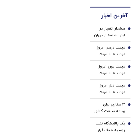
بده!
دندوناتو
سفید
برگردون
(خرید
در حد
کننده
(40%off)
آخرین اخبار
ژل
کامپوزیت
خانگی
سفیدکننده
سفید
هشدار انفجار در
دندان
کن
1
این منطقه از تهران
با40%تخفیف)
قیمت درهم امروز
2
دوشنبه ۱۹ مرداد
۱۴۰۵/ افزایش
قیمت یورو امروز
قیمت درهم
3
دوشنبه ۱۹ مرداد
۱۴۰۵/ کاهش
قیمت دلار امروز
قیمت یورو
4
دوشنبه ۱۹ مرداد
۱۴۰۵/ افزایش
3 سناریو برای
قیمت دلار
5
برنامه صنعت کشور
| رئیس ایمیدرو:
یک پالایشگاه نفت
زنجیره فولاد با
6
روسیه هدف قرار
قیچی قیمت و