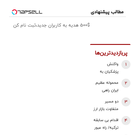
مطالب پیشنهادی
500$ هدیه به کاربران جدید،ثبت نام کن
پربازدیدترین‌ها
1
واکنش
پزشکیان به
استعفای
2
محموله عظیم
ذوالقدر از
ایران راهی
دبیری شعام/
عراق شد +
3
دو مسیر
استعفا تایید
جزئیات
متفاوت بازار ارز
شد؟
و طلا؛ سقوط
4
اقدام بی سابقه
یک‌کاناله دلار
ترکیه/ راه عبور
در برابر جهش