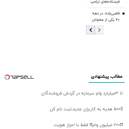
فرستاده‌های ترامپ
برای پایان جنگ
قاضی‌زاده: در دهه
اوکراین؟
7
70 یکی از معاونان
وزارت ارشاد،
مطبوعات را «شرّ
لازِم» خوانده بود |
منتجبی: انتقاد
وظیفه اصلی
روزنامه‌نگار است |
زاهد: بسیاری از
بهترین
مطالب پیشنهادی
روزنامه‌نگاران کشور،
مجبور به مهاجرت
شده‌اند
تا 3میلیارد وام سرمایه در گردش فروشندگان
500$ هدیه به کاربران جدید،ثبت نام کن
❗❗200 میلیون وام❗❗ فقط با احراز هویت