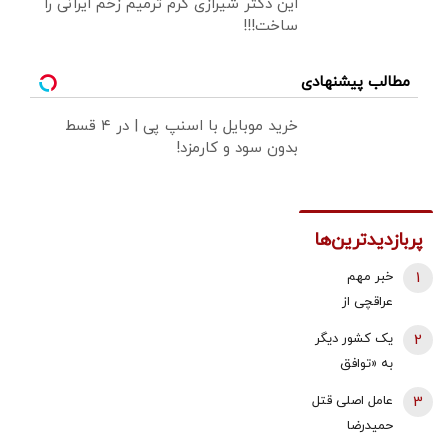
این دکتر شیرازی کرم ترمیم زخم ایرانی را
ساخت!!!
مطالب پیشنهادی
خرید موبایل با اسنپ پی | در ۴ قسط
بدون سود و کارمزد!
پربازدیدترین‌ها
1
خبر مهم
عراقچی از
مذاکرات
2
یک کشور دیگر
نیروهای نظامی
به «توافق
و دریایی ایران و
مکه» می
3
عامل اصلی قتل
عمان درباره
پیوندد/ ترکیه
حمیدرضا
تنگه هرمز
خیال ایران را