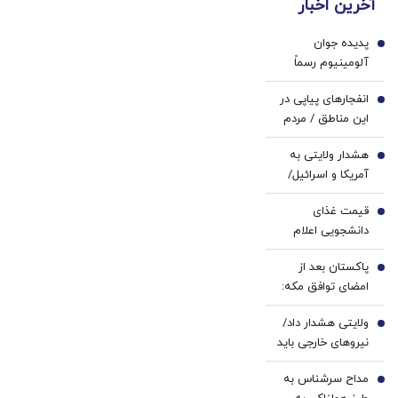
آخرین اخبار
پزشکی
ژل
جراحی!
با پک
سفید
(پرسش‌نامه)
پدیده جوان
سفید
کننده
1
آلومینیوم رسماً
کننده
دندان!
پرسپولیسی شد
خانگی
خرید40%تخفیف
انفجارهای پیاپی در
2
این مناطق / مردم
آماده باشند
هشدار ولایتی به
3
آمریکا و اسرائیل/
منطقه را ترک کنید
قیمت غذای
4
دانشجویی اعلام
شد
پاکستان بعد از
5
امضای توافق مکه:
باید در برابر اسرائیل
ولایتی هشدار داد/
متحد شویم
6
نیروهای خارجی باید
منطقه را ترک کنند
مداح سرشناس به
7