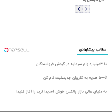
طرز هولناکی به
قتل رسید / فیلم
جنایت برای خانواده
ارسال شد
مطالب پیشنهادی
تا 3میلیارد وام سرمایه در گردش فروشندگان
500$ هدیه به کاربران جدید،ثبت نام کن
به دنیای عالی بازار والکس خوش آمدید! ترید را آغاز کنید!