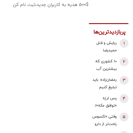
500$ هدیه به کاربران جدید،ثبت نام کن
پربازدیدترین‌ها
1
ربایش و قتل
حمیدرضا
رجب‌زاده تایید
2
10 کشوری که
شد/ ارسال
بیشترین آب
ویدئویی از
شیرین جهان را
3
رمضان‌زاده: باید
لحظه قتل او
دارند
تبلیغ کنیم
برای
«پیمان مکه»
خانواده‌اش+
4
پس لرزه
ضداسرائیلی
عکس
«توافق مکه»/
است، نه
ترکیه توضیح
5
وقتی «لکسوس
ضدایرانی | ما
داد: بر علیه
راحت‌تر از دارو
هم می‌توانیم
ایران نیست
پیدا می‌شود»/
به آن ملحق