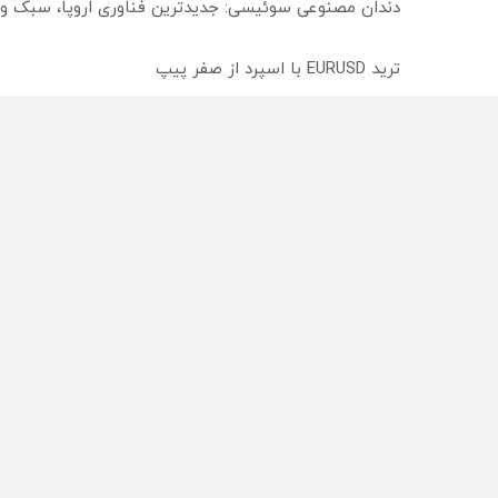
دندان مصنوعی سوئیسی: جدیدترین فناوری اروپا، سبک و
ترید EURUSD با اسپرد از صفر پیپ
میدونستی میتونی روی سهام آدیداس سرمایه گذاری کنی
از سراسر وب
محصولی که می‌خواستی رو
محصولی که می‌خواستی رو
در شگفت انگیز دیجی‌کالا بخر
در شکفت انگیز دیجی‌کالا ب
!
!
راه های 