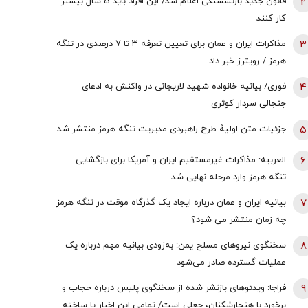
2
قانون جدید بازنشستگی اعلام شد/ این افراد باید 5 سال بیشتر
کار کنند
3
مذاکرات ایران و عمان برای تعیین تعرفه ۳ تا ۷ درصدی در تنگه
هرمز / رویترز خبر داد
4
فوری/ بیانیه خانواده شهید لاریجانی در واکنش به ادعای
جنجالی سردار کوثری
5
جزئیات متن اولیۀ طرح راهبردی مدیریت تنگه هرمز منتشر شد
6
العربیه: مذاکرات غیرمستقیم ایران و آمریکا برای بازگشایی
تنگه هرمز وارد مرحله نهایی شد
7
بیانیه ایران و عمان درباره ایجاد یک گذرگاه موقت در تنگه هرمز
چه زمان منتشر می شود؟
8
سخنگوی نیروهای مسلح یمن: به‌زودی بیانیه مهم درباره یک
عملیات گسترده صادر می‌شود
9
فراجا: ویدئوهای بازنشر شده از سخنگوی پلیس درباره حجاب و
برخورد با هنجارشکنان، جعلی است/ تمامی این اخبار یا ساخته