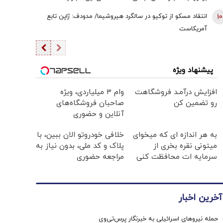
هوش مصنوعی هستند یا به گذشته تعلق دارند
10
انتقاد مسکو از توکیو در سالگرد هیروشیما/ مدودف: ژاپن تابع
آمریکاست
پیشنهاد ویژه
افزایش درآمـد فروشگاهت
وام ۳ میلیاردی، ویژه
رو تضمین کن
صاحبان فروشگاه‌های
آنلاین و حضوری
به هر اندازه ای که میخوای
خلافی خودروتو الان ببین، با
میتونی نقره بخری از
پلاک و کد ملی، بدون نیاز به
سرمایه ات محافظت کنی
مراجعه حضوری
آخرین اخبار
حمله نیروهای اسرائیلی به خبرنگار پرس‌تی‌وی