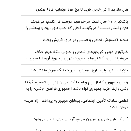
رئال مادرید از گران‌ترین خرید تاریخ خود رونمایی کرد+ عکس
پزشکیان: ۴۷ سال است می‌خواهیم درست کار کنیم، می‌گویند
الان وقتش نیست!/ می‌گویند فلانی که حزب‌اللهی بود را برداشتی!
+ فیلم
سطح آماده‌باش نظامی و امنیتی در عراق افزایش یافت
خبرگزاری فارس: کریدورهای شمالی و جنوبی تنگۀ هرمز حذف
می‌شوند | ورود کشتی‌ها با مدیریت تهران و خروج آن‌ها با مدیریت
مشترک تهران و مسقط خواهد بود | عوارض برای گذر از تنگه در
جزئیات متن اولیۀ طرح راهبردی مدیریت تنگه هرمز منتشر شد
قالب بهای خدمات است
رئیس جمهوری که از درام رقابت لذت می‌برد | ترامپ تصمیم گرفته
ونس وارث حزب جمهوری‌خواه باشد | جمهوری‌خواهان «ونس» را به
«روبیو» ترجیح می‌دهند؟
قطعی سامانه تأمین اجتماعی/ بیماران مجبور به پرداخت آزاد هزینه
درمان شدند
آمریکا اوایل شهریور میزبان مجمع آژانس انرژی اتمی می‌شود