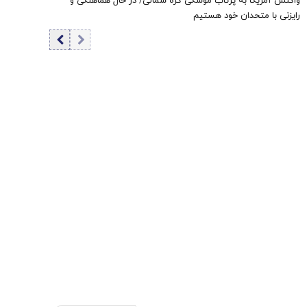
واکنش آمریکا به پرتاب موشکی کره شمالی/ در حال هماهنگی و
رایزنی با متحدان خود هستیم