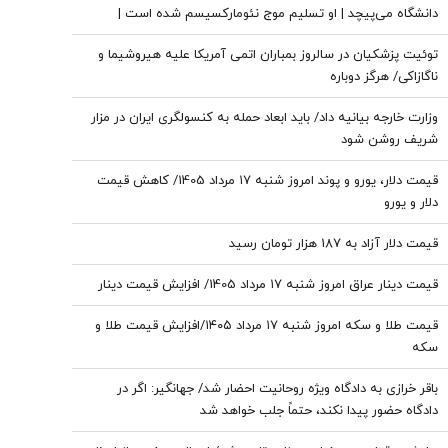
دانشگاه می‌پیچد | او تسلیم موج نئومارکسیسم شده است |
سروش به زبان چپ سخن می‌گوید و نظام بازار آزاد رقابتی را با
توئیت پزشکیان در سالروز بمباران اتمی آمریکا علیه هیروشیما و
برچسب کاپیتالیسم توضیح می‌دهد
ناگازاکی/ هرگز دوباره
وزارت خارجه بیانیه داد/ باید ابعاد حمله به کنسولگری ایران در مزار
شریف روشن شود
قیمت دلار، یورو و پوند امروز شنبه ۱۷ مرداد 1405/ کاهش قیمت
دلار و یورو
قیمت دلار آزاد به 187 هزار تومان رسید
قیمت دینار عراق امروز شنبه ۱۷ مرداد 1405/ افزایش قیمت دینار
قیمت طلا و سکه امروز شنبه ۱۷ مرداد ۱۴۰۵/افزایش قیمت طلا و
سکه
باقر خرازی به دادگاه ویژه روحانیت احضار شد/ جهانگیر: اگر در
دادگاه حضور پیدا نکند، حتماً جلب خواهد شد