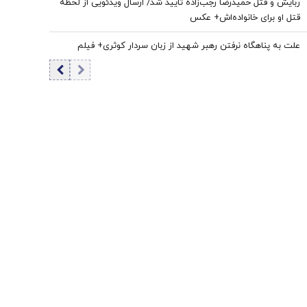
ربایش و قتل حمیدرضا رجب‌زاده تایید شد/ ارسال ویدئویی از لحظه
قتل او برای خانواده‌اش+ عکس
علت به پناهگاه نرفتن رهبر شهید از زبان سردار کوثری+ فیلم