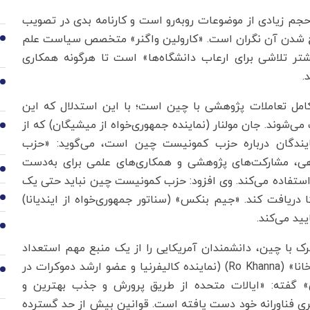
م زیادی از موضوعات روبه‌رو است و کارنامه بدی در تصویب
طرح شدن آن نگران است. «کارولین واگنر» متخصص سیاست علم
2
بیشتر تلاشی برای ارعاب دانشگاه‌ها» است تا هرگونه همکاری
.
3
 توقف کامل تعاملات پژوهشی با چین است؛ با این استدلال که این
‌شوند. جان مولنار (نماینده جمهوری‌خواه از میشیگان) که از
4
ندگان درباره حزب کمونیست چین است، می‌گوید: «حزب
هی، مشارکت‌های پژوهشی و همکاری‌های علمی برای به‌دست
5
ستفاده می‌کند. وی افزود: حزب کمونیست چین نباید حتی یک
دریافت کند. «جیم بنکس» (سناتور جمهوری‌خواه از ایندیانا)
6
یید می‌کند.
7
 با چین، دانشمندان آمریکایی را از یک منبع مهم استعداد
محروم می‌کند و روند پیشرفت علمی را کند می‌کند. «رو خانا» (Ro Khanna) (نماینده کالیفرنیا و عضو ارشد دموکرات در
8
 گفته: «ایالات متحده از طریق پرورش و جذب بهترین و
تری فناورانه خود دست یافته است. قوانین بیش از حد گسترده