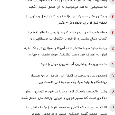
2
رمضان‌زاده: باید تبلیغ کنیم «پیمان مکه» ضداسرائیلی است،
نه ضدایرانی | ما هم می‌توانیم به آن ملحق شویم | شاید
تندروها با حضور ایران در این پیمان مخالفت کنند اما...
3
ربایش و قتل حمیدرضا رجب‌زاده تایید شد/ ارسال ویدئویی از
لحظه قتل او برای خانواده‌اش+ عکس
4
حمله شدیداللحن برادر داماد شهید رئیسی به قالیباف/ چه
کسانی دنبال برندسازی از خود با «تکنوکرات حزب‌اللهی» و
«رضاخان حزب‌اللهی» بودند؟
5
بیانیه جدید سپاه منتشر شد/ آمریکا و اسرائیل در جنگ علیه
ایران به اهداف خود دست نیافتند/ امروز، منطقه و جهان،
شاهد یکی از پیچیده ترین نبردهای تاریخی معاصر است
6
10 کشوری که بیشترین آب شیرین جهان را دارند
7
زمستان سرد و سخت در انتظار این مناطق ایران/ هشدار
زودهنگام را نباید صرفا یک توصیه فنی دانست زیرا ...
8
وقتی «لکسوس راحت‌تر از دارو پیدا می‌شود»/ کرمانپور: بیش از
۲۰۰ روز است که مسیر هوایی و دریایی واردات دارو مختل شده
است / نخستین قربانی هر جنگ، سلامت مردم است
9
انتقاد صریح عبدالله گنجی به محمدباقر خرازی/ یک آقایی به
رئیس جمهور گفته «الدنگ»، منتظر ورود مدعی العموم