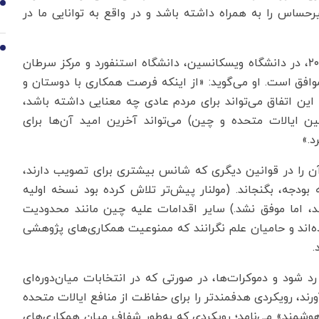
9
اس را به همراه داشته باشد و در واقع به توانایی ما در
10
«یانگ» که قبل از بازگشت به زادگاهش چین در سال ۲۰۱۹، در دانشگاه ویسکانسین، دانشگاه استنفورد و مرکز سرطان
افق است. او می‌گوید: «از اینکه فرصت همکاری با دوستان و
 این اتفاق می‌تواند برای مردم عادی چه معنایی داشته باشد،
ایالات متحده و چین) می‌تواند آخرین امید آن‌ها برای
د.»
آن را در قوانین دیگری که شانس بیشتری برای تصویب دارند،
 بودجه، بگنجاند. (مولنار پیش‌تر تلاش کرده بود نسخه اولیه
مه کند، اما موفق نشد.) سایر اقدامات علیه چین مانند محدودیت
ه‌اند و حامیان علم نگرانند که ممنوعیت همکاری‌های پژوهشی
.
رد شود و دموکرات‌ها، در صورتی که در انتخابات میان‌دوره‌ای
رند، رویکردی هدفمندتر را برای حفاظت از منافع ایالات متحده
هوشمند» می‌نامد؛ رویکردی که به‌طور شفاف میان همکاری‌های