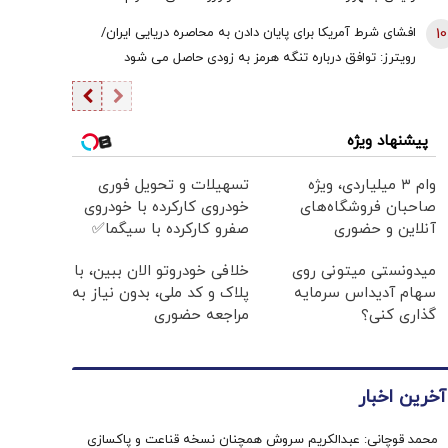
هستیم/ اگر کسی به سران قوا توهین کند مگر طبق قانون
10
افشای شرط آمریکا برای پایان دادن به محاصره دریایی ایران/
قوه قضائیه ورود نمی‌کند؟
رویترز: توافق درباره تنگه هرمز به زودی حاصل می شود
پیشنهاد ویژه
وام ۳ میلیاردی، ویژه
تسهیلات و تحویل فوری
صاحبان فروشگاه‌های
خودروی کارکرده با خودروی
آنلاین و حضوری
صفرو کارکرده با سیگما✅
میدونستی میتونی روی
خلافی خودروتو الان ببین، با
سهام آدیداس سرمایه
پلاک و کد ملی، بدون نیاز به
گذاری کنی؟
مراجعه حضوری
آخرین اخبار
محمد قوچانی: عبدالکریم سروش همچنان نسخه قناعت و پاکسازی