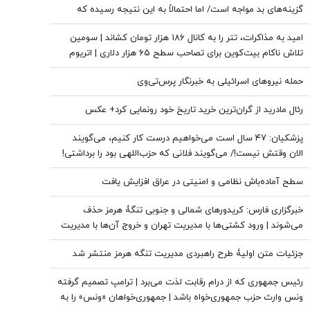
گزینه‌های بد مواجه است/ اما احتمالاً به این نتیجه رسیده که
نمی‌تواند این جنگ را برای همیشه ادامه دهد
امید به مذاکرات، تتر را به کانال ۱۸۶ هزار تومان کشاند | سومین
تلاش ناکام بیت‌کوین برای تصاحب سطح ۶۵ هزار دلاری | اتریوم
سبزپوش ماند، کاردانو در صدر بازدهی بازار
حمله نیروهای اسرائیلی به خبرنگار پرس‌تی‌وی
رئال مادرید از گران‌ترین خرید تاریخ خود رونمایی کرد+ عکس
پزشکیان: ۴۷ سال است می‌خواهیم درست کار کنیم، می‌گویند
الان وقتش نیست!/ می‌گویند فلانی که حزب‌اللهی بود را برداشتی!
+ فیلم
سطح آماده‌باش نظامی و امنیتی در عراق افزایش یافت
خبرگزاری فارس: کریدورهای شمالی و جنوبی تنگۀ هرمز حذف
می‌شوند | ورود کشتی‌ها با مدیریت تهران و خروج آن‌ها با مدیریت
مشترک تهران و مسقط خواهد بود | عوارض برای گذر از تنگه در
جزئیات متن اولیۀ طرح راهبردی مدیریت تنگه هرمز منتشر شد
قالب بهای خدمات است
رئیس جمهوری که از درام رقابت لذت می‌برد | ترامپ تصمیم گرفته
ونس وارث حزب جمهوری‌خواه باشد | جمهوری‌خواهان «ونس» را به