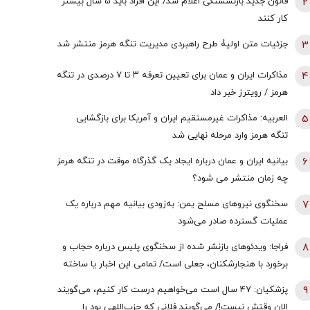
2
قانون جدید بازنشستگی اعلام شد/ این افراد باید 5 سال بیشتر
کار کنند
3
جزئیات متن اولیۀ طرح راهبردی مدیریت تنگه هرمز منتشر شد
4
مذاکرات ایران و عمان برای تعیین تعرفه ۳ تا ۷ درصدی در تنگه
هرمز / رویترز خبر داد
5
العربیه: مذاکرات غیرمستقیم ایران و آمریکا برای بازگشایی
تنگه هرمز وارد مرحله نهایی شد
6
بیانیه ایران و عمان درباره ایجاد یک گذرگاه موقت در تنگه هرمز
چه زمان منتشر می شود؟
7
سخنگوی نیروهای مسلح یمن: به‌زودی بیانیه مهم درباره یک
عملیات گسترده صادر می‌شود
8
فراجا: ویدئوهای بازنشر شده از سخنگوی پلیس درباره حجاب و
برخورد با هنجارشکنان، جعلی است/ تمامی این اخبار یا ساخته
هوش مصنوعی هستند یا به گذشته تعلق دارند
9
پزشکیان: ۴۷ سال است می‌خواهیم درست کار کنیم، می‌گویند
الان وقتش نیست!/ می‌گویند فلانی که حزب‌اللهی بود را