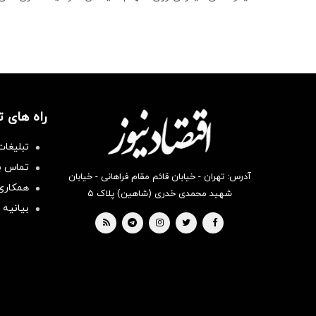
راه های 
تبلیغات
تماس با
آدرس: تهران - خیابان قائم مقام فراهانی - خیابان
همکاری 
شهید محمدی خدری (شاهین) پلاک ۵
بیانیه 