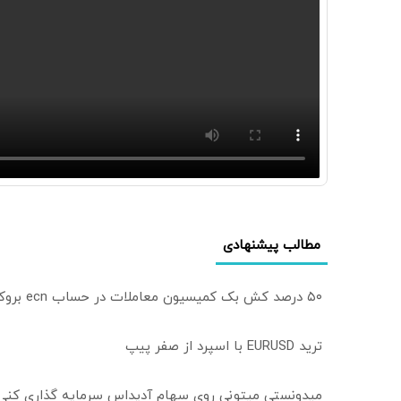
مطالب پیشنهادی
۵۰ درصد کش بک کمیسیون معاملات در حساب ecn بروکر اینوسلو
ترید EURUSD با اسپرد از صفر پیپ
میدونستی میتونی روی سهام آدیداس سرمایه گذاری کنی