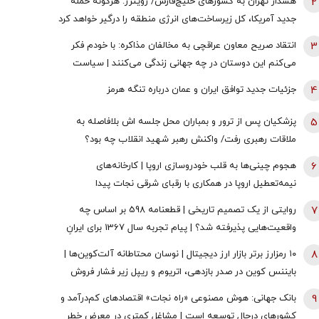
2
هشدار تهران به کشورهای خلیج‌فارس/ رویترز: هرگونه حمله
جدید آمریکا، کل زیرساخت‌های انرژی منطقه را درگیر خواهد کرد
3
انتقاد صریح معاون عراقچی به مخالفان مذاکره: با خودم فکر
می‌کنم این دوستان در چه جهانی زندگی می‌کنند | سیاست
خارجی عرصه تصمیم‌های دشوار و سنجش دقیق هزینه و فایده
4
جزئیات جدید توافق ایران و عمان درباره تنگه هرمز
است
5
پزشکیان پس از ترور و بمباران محل جلسه ‌اش بلافاصله به
ملاقات رهبری رفت/ واکنش رهبر شهید انقلاب چه بود؟
6
هجوم چینی‌ها به قلب خودروسازی اروپا | کارخانه‌های
نیمه‌تعطیل اروپا در همکاری با رقبای شرقی نجات پیدا
می‌کنند؟
7
روایتی از یک تصمیم تاریخی | قطعنامه 598 بر اساس چه
واقعیت‌هایی پذیرفته شد؟ | پیام تجربه سال 1367 برای ایرانِ
سال 1405
8
۱۰ رمزارز برتر بازار ارز دیجیتال | نوسان محتاطانه آلت‌کوین‌ها |
بایننس‌ کوین در صدر بازدهی، اتریوم و ریپل زیر فشار فروش
9
بانک جهانی: هوش مصنوعی «راه نجات» اقتصادهای کم‌درآمد و
کشورهای درحال توسعه است | مشاغل کمتری در معرض خطر