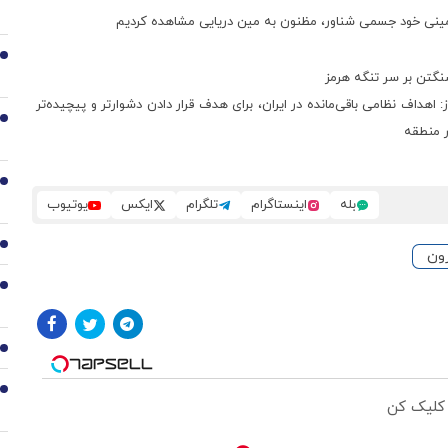
مینی خود جسمی شناور، مظنون به مین دریایی مشاهده کردیم
2
شنگتن بر سر تنگه هرمز
هداف نظامی باقی‌مانده در ایران، برای هدف قرار دادن دشوارتر و پیچیده‌تر
3
ر منطقه
4
بله
اینستاگرام
تلگرام
ایکس
یوتیوب
5
رون
6
7
8
 کلیک کن