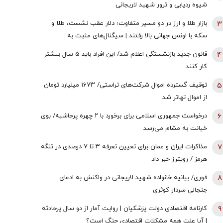
شیوه ردیابی و ترور شهید لاریجانی
3
بازار طلا و ارز در دو مسیر متفاوت؛ دلار عقب نشست، طلا و
سکه با اونس جهانی بالا رفتند | سیگنال‌های مثبت به
معامله‌گران رسید!
4
قانون جدید بازنشستگی اعلام شد/ این افراد باید 5 سال بیشتر
کار کنند
5
توقیف گسترده اموال شرکت‌های تراستی/ ۱۶۷۳ میلیارد تومان
از اموال تهاتر شد
6
درخواست جمهوری اسلامی برای برخورد با ۲ چهره پرحاشیه/ بوی
خیانت به مشام می‌رسد
7
مذاکرات ایران و عمان برای تعیین تعرفه ۳ تا ۷ درصدی در تنگه
هرمز / رویترز خبر داد
8
فوری/ بیانیه خانواده شهید لاریجانی در واکنش به ادعای
جنجالی سردار کوثری
9
کارنامه اقتصادی دولت پزشکیان | روایت آمار از دو سال پرحادثه
| آیا علت همه مشکلات اقتصادی جنگ است؟