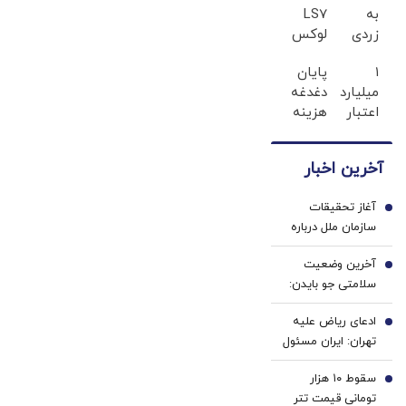
به
LS7
زردی
لوکس
دندان
ترین
۱
پایان
ها با
شاسی
میلیارد
دغدغه
ژل
بلند
اعتبار
هزینه
سفید
برقی
خرید
های
کننده
ایران
طلا |
دندان
دندان!
آخرین اخبار
بدون
پزشکی
خرید40%تخفیف
ضامن
با پک
آغاز تحقیقات
و چک
سفید
1
سازمان ملل درباره
کننده
جاسوسی کارمندش
خانگی
آخرین وضعیت
برای اسرائیل
2
سلامتی جو بایدن:
سرطان جو بایدن به
ادعای ریاض علیه
استخوان‌ها سرایت
3
تهران: ایران مسئول
کرده است
حمله به نفتکش
سقوط ۱۰ هزار
اماراتی است
4
تومانی قیمت تتر