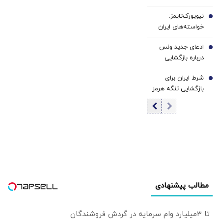
در ۴ روز؛ حمایت
نیویورک‌تایمز:
۱۸۵ هزار تومانی
5
خواسته‌های ایران
حفظ می‌شود؟ |
امیدها برای
بیت‌کوین در کمین
ادعای جدید ونس
بازگشایی هرمز را
6
۶۵ هزار دلار
درباره بازگشایی
کمرنگ کرد
تنگه هرمز: ایران
شرط ایران برای
وعده عبور حداکثری
7
بازگشایی تنگه هرمز
نفت از هرمز را داده
اعلام شد؟
است
مطالب پیشنهادی
تا 3میلیارد وام سرمایه در گردش فروشندگان