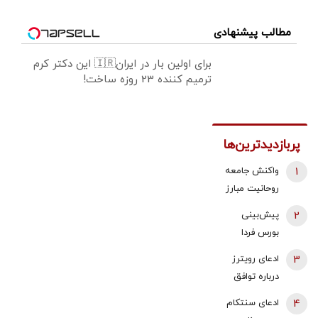
مطالب پیشنهادی
برای اولین بار در ایران🇮🇷 این دکتر کرم
ترمیم کننده 23 روزه ساخت!
پربازدیدترین‌ها
1
واکنش جامعه
روحانیت مبارز
به اظهارات باقر
2
پیش‌بینی
خرازی: اظهارات
بورس فردا
باقر خرازی نه
یکشنبه 18
3
ادعای رویترز
صدای روحانیت
مرداد 1405 |
درباره توافق
است، نه پیام
تقاضای سنگین
هرمز/ در صورت
انقلاب
4
ادعای سنتکام
در انتظار
توافق، محاصره