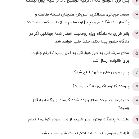
2
پس لرزه «توافق مکه»/ ترکیه توضیح داد: بر علیه ایران نیست
3
محمد قوچانی: عبدالکریم سروش همچنان نسخه قناعت و
پاکسازی دانشگاه می‌پیچد | او تسلیم موج نئومارکسیسم شده
است | سروش به زبان چپ سخن می‌گوید و نظام بازار آزاد
4
باقر خرازی به دادگاه ویژه روحانیت احضار شد/ جهانگیر: اگر در
رقابتی را با برچسب کاپیتالیسم توضیح می‌دهد
دادگاه حضور پیدا نکند، حتماً جلب خواهد شد
5
مداح سرشناس به طرز هولناکی به قتل رسید / فیلم جنایت
برای خانواده ارسال شد
6
پمپ بنزین های مشهد قطع شد؟
7
پرونده کلثوم اکبری به کجا رسید؟
8
حمیدرضا رجب‌زاده مداح ربوده شده کیست و چگونه به قتل
رسید؟
9
علت به پناهگاه نرفتن رهبر شهید از زبان سردار کوثری+ فیلم
10
افزایش نجومی قیمت لبنیات/ قیمت شیر عجیب شد