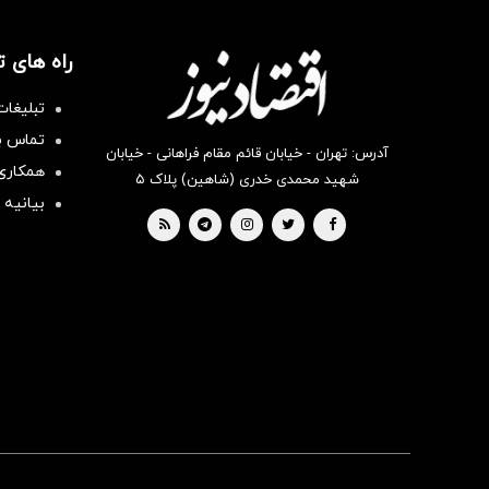
راه های 
تبلیغات
تماس با
آدرس: تهران - خیابان قائم مقام فراهانی - خیابان
همکاری 
شهید محمدی خدری (شاهین) پلاک ۵
بیانیه 