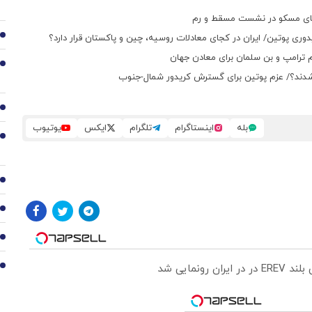
رد پای مسکو در نشست مسقط و رم
دوری پوتین/ ایران در کجای معادلات روسیه، چین و پاکستان قرار دارد؟
3
م ترامپ و بن سلمان برای معادن جهان
4
 شدند؟/ عزم پوتین برای گسترش کریدور شمال-جنوب
5
بله
اینستاگرام
تلگرام
ایکس
یوتیوب
6
7
8
9
ونمایی شد
10