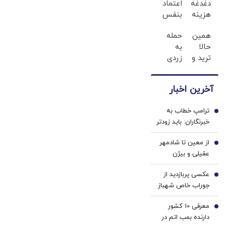
دغدغه
اعتماد
تحویل اسلحه
هزینه
بنفس
به آنان است
های
لبخند
همین
حمله
دندان
بزن
حالا
به
پزشکی
(ژل
ترید و
زردی
با پک
سفیدکننده
شروع
دندان
سفید
دندان40%تخفیف)
کن و
ها با
کننده
آخرین اخبار
ژل
500$بونوس
خانگی
بگیر
سفید
ترامپ خطاب به
کننده
1
خبرنگاران: باید زودتر
دندان!
بروم؛ یک جنگ در
خرید40%تخفیف
از معین تا شادمهر
پیش داریم! + فیلم
2
عقیلی و بیژن
مرتضوی/ حرف های
عکسی پربازدید از
تازه پزشکیان درباره
3
جوراب‌ خاص شهباز
بازگشت ایرانی ها
شریف در مراسم
به کشور
معرفی 10 کشور
امضاء توافق‌ مکه
4
دارنده بمب اتم در