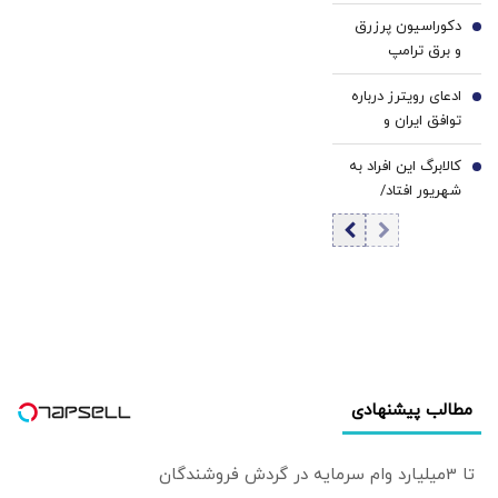
جهان/ کدام کشور
دکوراسیون پرزرق‌
بیشترین بمب اتم
5
و برق ترامپ
را دارد؟ +
تداعی‌کننده
اینفوگرافی
ادعای رویترز درباره
کاخ‌های صدام
6
توافق ایران و
است/ کلینتون
عمان/ به محض
خطاب به مردم
کالابرگ این افراد به
توافق بر سر تنگه
7
آمریکا: اینجا خانه او
شهریور افتاد/
هرمز آمریکا
نیست
زمان‌بندی جدید را
محاصره را لغو
ببینید
خواهد کرد
مطالب پیشنهادی
تا 3میلیارد وام سرمایه در گردش فروشندگان