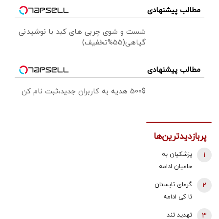
مطالب پیشنهادی
شست و شوی چربی های کبد با نوشیدنی
گیاهی(55%تخفیف)
مطالب پیشنهادی
500$ هدیه به کاربران جدید،ثبت نام کن
پربازدیدترین‌ها
1
پزشکیان به
حامیان ادامه
جنگ:
2
گرمای تابستان
همین‌جوری
تا کی ادامه
نگویید بزن/
دارد؟/
3
تهدید تند
تبعاتش را هم