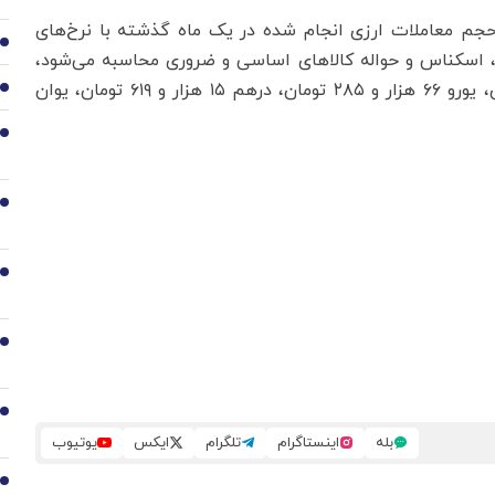
 حجم معاملات ارزی انجام‌ شده در یک ماه گذشته با نرخ‌های
2
له، اسکناس و حواله کالاهای اساسی و ضروری محاسبه می‌شود،
امروز ‌(شنبه) برای اسکناس دلار به ۵۷ هزار و ۳۶۰ تومان، یورو ۶۶ هزار و ۲۸۵ تومان، درهم ۱۵ هزار و ۶۱۹ تومان، یوان
3
4
5
6
7
8
بله
اینستاگرام
تلگرام
ایکس
یوتیوب
9