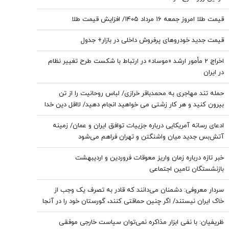
قیمت طلا امروز جمعه ۱۶ مرداد ۱۴۰۵/ افزایش قیمت طلا
قیمت جدید خودروهای پرفروش داخلی در بازار+ جدول
اخراج 2 مأمور ارشد «موساد» در ارتباط با شکست طرح تغییر نظام
در ایران
حمله تند مهاجری به محمدباقر خرازی/ لباس روحانیت را از تن
بیرون کنید و هر کار زشتی می خواهید انجام دهید/ لااقل دین خدا
را آلوده نکنید
ادعای رسانه آمریکایی درباره جزییات توافق ایران و عمان/ زمینه
آتش‌بس جدید میان واشنگتن و تهران فراهم می‌شود
خبر تازه درباره زمان واریز معوقات فروردین و اردیبهشت
بازنشستگان تامین اجتماعی
سردار معروفی: دشمنان می‌دانند که قادر به تصرف یک وجب از
خاک ایران نیستند/ اگر چنین حماقتی کنند، گورستان خود را در آنجا
خواهند یافت/ دیپلماسی بدون پشتیبانی مردمی امکان‌پذیر نیست
ظریفیان: با نفی ابزار مذاکره نمی‌توان سیاست خارجی موفقی