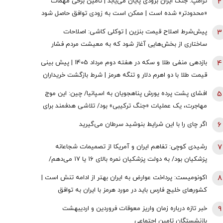
2
ترامپ: جنگ ایران بزودی پایان می‌یابد | تامین برخی مهمات
«محدودتر» شده است | ممکن است به زودی توافق حاصل شود
| ما ذخایر تقریبا نامحدود داریم
3
پیش‌شرط اصلاح قیمت بنزین | توکلی کاشی: اصلاحات
ساختاری از بخش‌هایی آغاز شود که به معیشت مردم فشار
وارد نکند
4
بازدهی منفی طلا و سکه در هفته دوم مرداد 1405 | پیش بینی
قیمت طلا با دو اهرم دلار و تنگه هرمز | شرط بازگشت خریداران
به بازار
5
افشای پشت پرده یورش پناهجویان به اسپانیا/ چین: این موج
مهاجرت، یک عملیات «جنگ ترکیبی» بود/ تلاشی هدفمند برای
اعمال فشار بر دولت «پدرو سانچز»
6
اگر چای را با این شرایط بنوشید سرطان می‌گیرید
7
رشیدی کوچی: تفاهم ایران و آمریکا از تصمیمات شجاعانه
پزشکیان بود/ به دولت پزشکیان نمره بالای ۱۶ یا ۱۷ می‌دهم/
یقین بدانید اگر هر فرد دیگری جای پزشکیان بود، کشور با
8
اکونومیست: پرداخت عوارض به ایران بهتر از ادامه تنش است |
مشکلات بزرگی روبه‌رو می‌شد/ اگر جلیلی رئیس‌جمهور
کشورهای خلیج فارس باید در مورد هرمز با ایران به توافق
می‌شد...
برسند | اعراب در مخمصهِ ترامپ گرفتار شده‌اند
9
خبر تازه درباره زمان واریز معوقات فروردین و اردیبهشت
بازنشستگان تامین اجتماعی