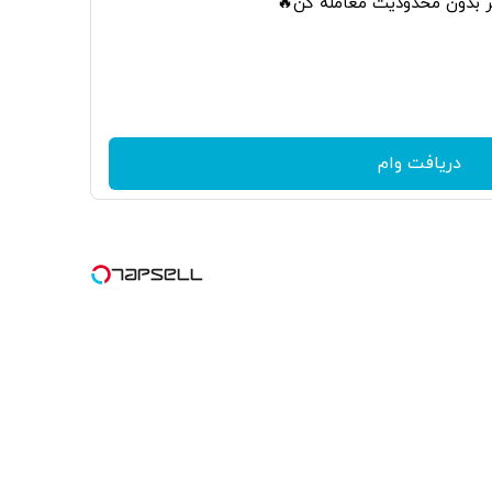
تر بدون محدودیت معامله کن🔥
دریافت وام