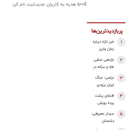
500$ هدیه به کاربران جدید،ثبت نام کن
پربازدیدترین‌ها
1
خبر تازه درباره
زمان واریز
معوقات
2
بازدهی منفی
فروردین و
طلا و سکه در
اردیبهشت
هفته دوم
3
ترامپ: جنگ
بازنشستگان
مرداد 1405 |
ایران بزودی
تامین اجتماعی
پیش بینی
پایان می‌یابد |
4
افشای پشت
قیمت طلا با دو
تامین برخی
پرده یورش
اهرم دلار و
مهمات
پناهجویان به
تنگه هرمز |
5
سردار معروفی:
«محدودتر»
اسپانیا/ چین:
شرط بازگشت
دشمنان
شده است |
این موج
خریداران به
می‌دانند که
ممکن است به