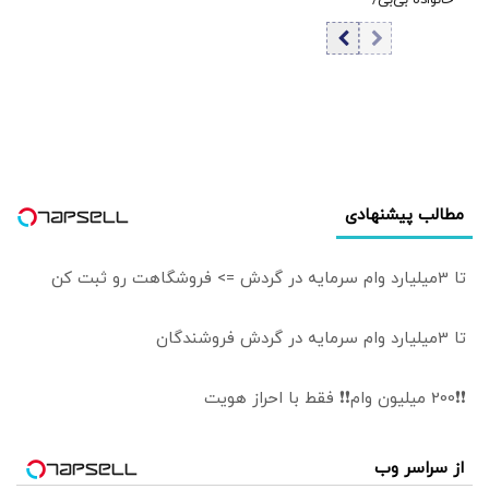
خانواده بی‌بی/
فیلم
توهین به مسئولان
افشاگری علیه ساره
زمینه‌ساز طمع
نتانیاهو پای او را به
دشمنان است
دادگاه باز کرد
مطالب پیشنهادی
تا 3میلیارد وام سرمایه در گردش => فروشگاهت رو ثبت کن
تا 3میلیارد وام سرمایه در گردش فروشندگان
❗❗200 میلیون وام❗❗ فقط با احراز هویت
از سراسر وب