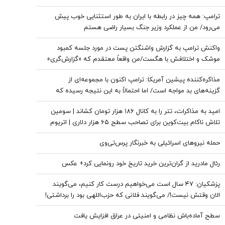
ترامپ: همه چیز در رابطه با ایران به طور استثنایی خوب پیش
می‌رود/ من از عملکرد وزیر جنگ بسیار راضی هستم
واکنش ترامپ به گزارش واشنگتن پست در مورد جلسه کمبود
موشک و اختلافش با هگست/من واقعاً معتقدم که «گزارش‌گری»
دروغین آنها خیانت‌آمیز است! + عکس
مذاکره‌کننده پیشین آمریکا: ترامپ اکنون با مجموعه‌ای از
گزینه‌های بد مواجه است/ اما احتمالاً به این نتیجه رسیده که
نمی‌تواند این جنگ را برای همیشه ادامه دهد
امید به مذاکرات، تتر را به کانال ۱۸۶ هزار تومان کشاند | سومین
تلاش ناکام بیت‌کوین برای تصاحب سطح ۶۵ هزار دلاری | اتریوم
سبزپوش ماند، کاردانو در صدر بازدهی بازار
حمله نیروهای اسرائیلی به خبرنگار پرس‌تی‌وی
رئال مادرید از گران‌ترین خرید تاریخ خود رونمایی کرد+ عکس
پزشکیان: ۴۷ سال است می‌خواهیم درست کار کنیم، می‌گویند
الان وقتش نیست!/ می‌گویند فلانی که حزب‌اللهی بود را برداشتی!
+ فیلم
سطح آماده‌باش نظامی و امنیتی در عراق افزایش یافت