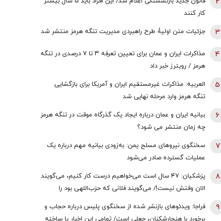
2
قانون جدید بازنشستگی اعلام شد/ این افراد باید 5 سال بیشتر
کار کنند
3
جزئیات متن اولیۀ طرح راهبردی مدیریت تنگه هرمز منتشر شد
4
مذاکرات ایران و عمان برای تعیین تعرفه ۳ تا ۷ درصدی در تنگه
هرمز / رویترز خبر داد
5
العربیه: مذاکرات غیرمستقیم ایران و آمریکا برای بازگشایی
تنگه هرمز وارد مرحله نهایی شد
6
بیانیه ایران و عمان درباره ایجاد یک گذرگاه موقت در تنگه هرمز
چه زمان منتشر می شود؟
7
سخنگوی نیروهای مسلح یمن: به‌زودی بیانیه مهم درباره یک
عملیات گسترده صادر می‌شود
8
پزشکیان: ۴۷ سال است می‌خواهیم درست کار کنیم، می‌گویند
الان وقتش نیست!/ می‌گویند فلانی که حزب‌اللهی بود را
برداشتی! + فیلم
9
فراجا: ویدئوهای بازنشر شده از سخنگوی پلیس درباره حجاب و
برخورد با هنجارشکنان، جعلی است/ تمامی این اخبار یا ساخته