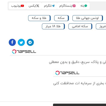
بله
اینستاگرام
تلگرام
ایکس
یوتیوب
اونس جهانی طلا
سکه
طلا و سکه
مروز
سکه امامی
طلا 18 عیار
لی و پلاک، سریع، دقیق و بدون معطلی
ره بخری از سرمایه ات محافظت کنی