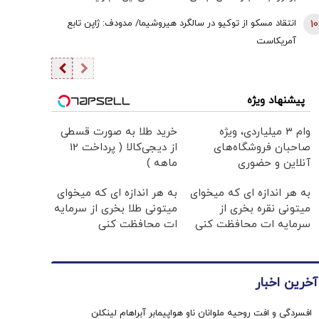
هوش مصنوعی هستند یا به گذشته تعلق دارند
10
انتقاد مسکو از توکیو در سالگرد هیروشیما/ مدودف: ژاپن تابع
آمریکاست
پیشنهاد ویژه
وام ۳ میلیاردی، ویژه
خرید طلا به صورت قسطی
صاحبان فروشگاه‌های
از دیجی‌کالا ( پرداخت 12
آنلاین و حضوری
ماهه )
به هر اندازه ای که میخوای
به هر اندازه ای که میخوای
میتونی نقره بخری از
میتونی طلا بخری از سرمایه
سرمایه ات محافظت کنی
ات محافظت کنی
آخرین اخبار
افسردگی و افت روحیه ملوانان ناو هواپیمابر آبراهام لینکلن