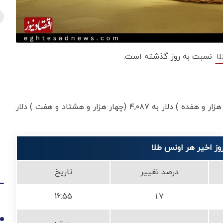
نسبت به روز گذشته است.
لا
هر اونس طلا امروز با افزایش ۱.۷ درصدی، از ۴,۰۱۷ (چهار هزار و هفده ) دلار به ۴,۰۸۷ (چهار هزار و هشتاد و هفت ) دلار
درصد تغییر
تاریخ
16:55
۱.۷
1