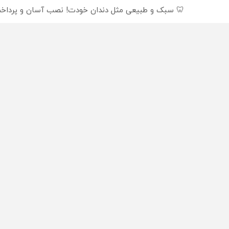
🦷 سبک و طبیعی مثل دندان خودت! نصب آسان و پرداخت
دندان مصنوعی سوئیسی | سبک، مقاوم، طبیعی! ویزیت ر
راه های 
تبلیغات
تماس با
آدرس: تهران - خیابان قائم مقام فراهانی - خیابان
همکاری 
شهید محمدی خدری (شاهین) پلاک ۵
بیانیه 