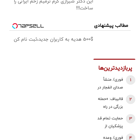
این دکتر شیرازی کرم ترمیم زخم ایرانی را
ساخت!!!
مطالب پیشنهادی
500$ هدیه به کاربران جدید،ثبت نام کن
پربازدیدترین‌ها
1
فوری/ منشأ
صدای انفجار در
قشم مشخص
2
قالیباف: «حمله
شد/ مقابه با
بزرگی در راه
اهداف دشمن
است... صبر
3
حمایت تمام قد
در ورودی تنگه
کنید، نه، آن‌ها
پزشکیان از
هرمز
می‌خواهند
اصلاح قیمت
4
فوری/ وعده
مذاکره کنند» |