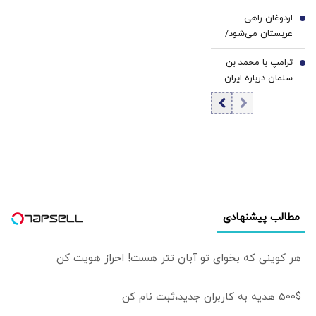
انصارالله را محرمانه
اردوغان راهی
کرد
6
عربستان می‌شود/
دیدار با محمد
ترامپ با محمد بن
بن‌سلمان در ریاض
7
سلمان درباره ایران
گفت‌وگو می‌کند/
جزئیات تماس
تلفنی
مطالب پیشنهادی
هر کوینی که بخوای تو آبان تتر هست! احراز هویت کن
500$ هدیه به کاربران جدید،ثبت نام کن